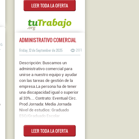
LEER TODA LA OFERTA
para dinamizar sesiones
participativas y fomentar el
aprendizaje práctico.Se
valorará:•Experiencia en proyec...
Contrato: Eventual Circ. Prod
Jornada: Media Jornada Nivel de
ADMINISTRATIVO COMERCIAL
estudios: Título
16
Bachiller/B.U.P./C.O.U.
Friday, 12 de September de 2025
201
Descripción: Buscamos un
administrativo comercial para
unirse a nuestro equipo y ayudar
con las tareas de gestión de la
empresa.La persona ha de tener
una discapacidad igual o superior
al 33%.... Contrato: Eventual Circ.
Prod Jornada: Media Jornada
e
Nivel de estudios: Graduado
ESO/Graduado Escolar
LEER TODA LA OFERTA