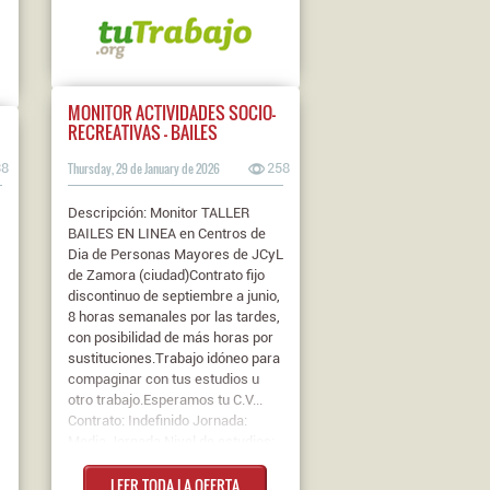
Certificado Profesional:
“DOCENCIA DE LA FORMACI...
Contrato: Obra y Servicio Jornada:
Media Jornada Nivel de estudios:
C.F. Grado Medio
MONITOR ACTIVIDADES SOCIO-
RECREATIVAS - BAILES
38
Thursday, 29 de January de 2026
258
Descripción: Monitor TALLER
BAILES EN LINEA en Centros de
Dia de Personas Mayores de JCyL
de Zamora (ciudad)Contrato fijo
discontinuo de septiembre a junio,
8 horas semanales por las tardes,
con posibilidad de más horas por
sustituciones.Trabajo idóneo para
compaginar con tus estudios u
otro trabajo.Esperamos tu C.V...
Contrato: Indefinido Jornada:
e
Media Jornada Nivel de estudios:
Título Bachiller/B.U.P./C.O.U.
LEER TODA LA OFERTA