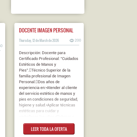
DOCENTE IMAGEN PERSONAL
Thursday, 12 de March de 2026
200
60
Descripción: Docente para
Certificado Profesional: “Cuidados
Estéticos de Manos y
Pies”.Técnico Superior de la
familia profesional de Imagen
Personal.Dos años de
experiencia en:•Atender al cliente
del servicio estético de manos y
pies en condiciones de seguridad,
higiene y salud.•Aplicar técnicas
estéticas para cuidar y
embellecer las uñas.•Elaborar y
aplicar uñas artificiales.•Realizar
LEER TODA LA OFERTA
tratamientos estéticos de manos
y pies.Haber realizado el