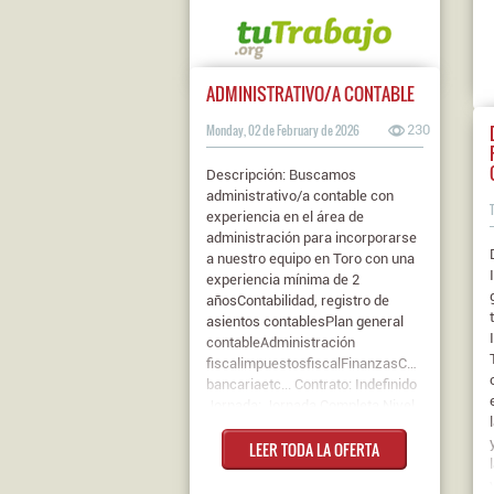
ADMINISTRATIVO/A CONTABLE
Monday, 02 de February de 2026
230
Descripción: Buscamos
administrativo/a contable con
experiencia en el área de
administración para incorporarse
a nuestro equipo en Toro con una
experiencia mínima de 2
añosContabilidad, registro de
asientos contablesPlan general
contableAdministración
fiscalimpuestosfiscalFinanzasConciliación
bancariaetc... Contrato: Indefinido
Jornada: Jornada Completa Nivel
de estudios: C.F. Grado Superior
LEER TODA LA OFERTA