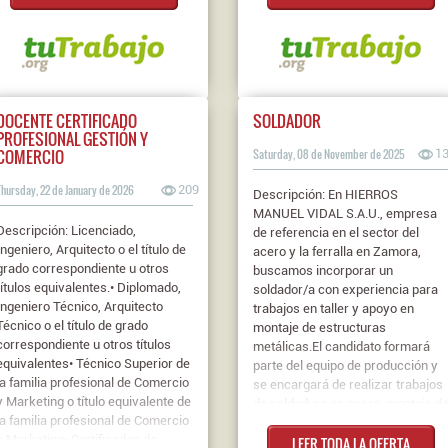
en climatización, fontanería y
electricidad.FP II1 año
experiencia... Contrato: Indefinido
Jornada: Jornada Completa Nivel
de estudios: FP II
DOCENTE CERTIFICADO
SOLDADOR
PROFESIONAL GESTIÓN Y
COMERCIO
Saturday, 08 de November de 2025
1
Thursday, 22 de January de 2026
209
Descripción: En HIERROS
MANUEL VIDAL S.A.U., empresa
Descripción: Licenciado,
de referencia en el sector del
Ingeniero, Arquitecto o el título de
acero y la ferralla en Zamora,
grado correspondiente u otros
buscamos incorporar un
títulos equivalentes.• Diplomado,
soldador/a con experiencia para
Ingeniero Técnico, Arquitecto
trabajos en taller y apoyo en
Técnico o el título de grado
montaje de estructuras
correspondiente u otros títulos
metálicas.El candidato formará
equivalentes• Técnico Superior de
parte del equipo de producción y
la familia profesional de Comercio
se encargará de realizar trabajos
y Marketing o título equivalente de
de soldadura en acero, montaje d
la familia profesional de Comercio
armaduras, reparaciones y apoyo
y Marketing• Certificados de
LEER TODA LA OFERTA
en tareas de fabricación y