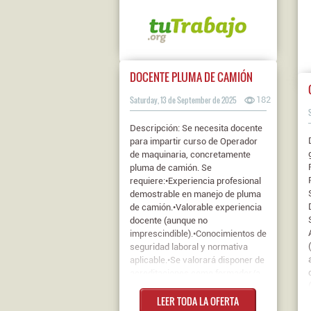
electricidad.FP II1 año
experiencia... Contrato: Indefinido
Jornada: Jornada Completa Nivel
de estudios: FP I
DOCENTE PLUMA DE CAMIÓN
Saturday, 13 de September de 2025
182
Descripción: Se necesita docente
para impartir curso de Operador
de maquinaria, concretamente
pluma de camión. Se
requiere:•Experiencia profesional
demostrable en manejo de pluma
de camión.•Valorable experiencia
docente (aunque no
imprescindible).•Conocimientos de
seguridad laboral y normativa
aplicable.•Se valorará disponer de
acreditaciones como formador/a
de maquinaria o CAP
LEER TODA LA OFERTA
docente.•Persona comunicativa,