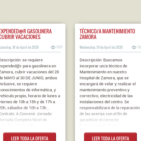
EXPENDED@R GASOLINERA
TÉCNICO/A MANTENIMIENTO
CUBRIR VACACIONES
ZAMORA
Saturday, 18 de April de 2026
107
Wednesday, 01 de April de 2026
1
Descripción: se requiere
Descripción: Buscamos
expended@r para gasolinera en
incorporar un/a técnico de
Zamora, cubrir vacaciones del 28
Mantenimiento en nuestro
de MAYO al 30 DE JUNIO, ambos
Hospital de Zamora, que se
inclusive, se requiere
encargará de velar y realizar el
conocimientos de informática, y
mantenimiento preventivo y
vehículo propio, horario de lunes a
correctivo, electricidad de las
viernes de 10h a 15h y de 17h a
instalaciones del centro. Se
20h, sábados de 10h a 13h...
responsabilizará de la reparación
Contrato: A Convenir Jornada:
de las averías con el fin de
Jornada Completa Nivel de
garantizar el correcto
estudios: Graduado
funcionamiento de las
ESO/Graduado Escolar
instalaciones y maquinarias del
LEER TODA LA OFERTA
LEER TODA LA OFERTA
hospital. Se valorará experiencia