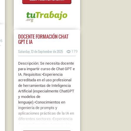
DOCENTE FORMACIÓN CHAT
GPT E IA
05
Saturday, 13 de September de 2025
179
Descripción: Se necesita docente
para impartir curso de Chat GPT e
IA. Requisitos:•Experiencia
acreditada en el uso profesional
de herramientas de Inteligencia
Artificial (especialmente ChatGPT
y modelos de
lenguaje).•Conocimientos en
ingeniería de prompts y
aplicaciones prácticas de la IA en
diferentes sectores.•Experiencia
docente/formativa demostrable
con grupos de adultos.•Capacidad