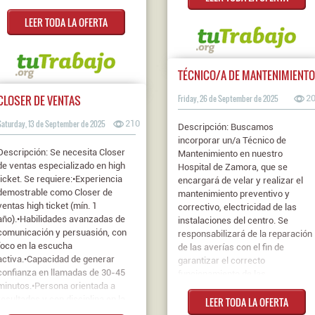
profesionalidad de nivel 3 del área
mantenimiento de maquinaria....
LEER TODA LA OFERTA
de Compraventa de la familia
Contrato: Indefinido Jornada:
profesional de Comercio y
Jornada Completa Nivel de
Marketing... Contrato: Obra y
estudios: Graduado
Servicio Jornada: Media Jornada
ESO/Graduado Escolar
TÉCNICO/A DE MANTENIMIENTO
Nivel de estudios: FP II
CLOSER DE VENTAS
Friday, 26 de September de 2025
2
Saturday, 13 de September de 2025
210
Descripción: Buscamos
incorporar un/a Técnico de
Descripción: Se necesita Closer
Mantenimiento en nuestro
de ventas especializado en high
Hospital de Zamora, que se
ticket. Se requiere:•Experiencia
encargará de velar y realizar el
demostrable como Closer de
mantenimiento preventivo y
ventas high ticket (mín. 1
correctivo, electricidad de las
año).•Habilidades avanzadas de
instalaciones del centro. Se
comunicación y persuasión, con
responsabilizará de la reparación
foco en la escucha
de las averías con el fin de
activa.•Capacidad de generar
garantizar el correcto
confianza en llamadas de 30-45
funcionamiento de las
minutos.•Persona orientada a
instalaciones y maquinarias del
resultados y con disciplina en la
LEER TODA LA OFERTA
hospital. Se valorará experiencia
gestión de leads.•Deseable
en climatización, fontanería y