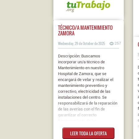
TÉCNICO/A MANTENIMIENTO
ZAMORA
Wednesday, 29 de October de 2025
257
Descripción: Buscamos
incorporar un/a técnico de
Mantenimiento en nuestro
Hospital de Zamora, que se
encargará de velar y realizar el
mantenimiento preventivo y
correctivo, electricidad de las
instalaciones del centro. Se
responsabilizará de la reparación
de las averías con el fin de
garantizar el correcto
funcionamiento de las
instalaciones y maquinarias del
LEER TODA LA OFERTA
hospital. Se valorará experiencia
en climatización, fontanería y