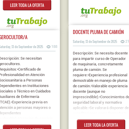
LEER TODA LA OFERTA
experiencia en venta de
electricidad.FP II1 año
programas de desarrollo personal,
experiencia... Contrato: Indefinido
coaching, formación o salud
Jornada: Jornada Completa Nivel
mental.•Español nativo (se ...
de estudios: FP II
Contrato: Indefinido Jornada:
DOCENTE PLUMA DE CAMIÓN
Indiferente Nivel de estudios:
GEROCULTOR/A
Título Bachiller/B.U.P./C.O.U.
Saturday, 13 de September de 2025
2
Saturday, 13 de September de 2025
188
Descripción: Se necesita docente
Descripción: Se necesitan
para impartir curso de Operador
gerocultores.
de maquinaria, concretamente
Requisitos:•Certificado de
pluma de camión. Se
Profesionalidad en Atención
requiere:•Experiencia profesional
Sociosanitaria a Personas
demostrable en manejo de pluma
Dependientes en Instituciones
de camión.•Valorable experiencia
Sociales o Técnico en Cuidados
docente (aunque no
Auxiliares de Enfermería
imprescindible).•Conocimientos d
(TCAE).•Experiencia previa en
seguridad laboral y normativa
atención a personas mayores o
aplicable.•Se valorará disponer de
dependientes
acreditaciones como formador/a
(valorable).•Vocación de servicio,
de maquinaria o CAP
empatía y capacidad de trabajo en
LEER TODA LA OFERTA
docente.•Persona comunicativa,