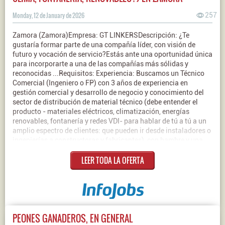
Monday, 12 de January de 2026
257
Zamora (Zamora)Empresa: GT LINKERSDescripción: ¿Te
gustaría formar parte de una compañía líder, con visión de
futuro y vocación de servicio?Estás ante una oportunidad única
para incorporarte a una de las compañías más sólidas y
reconocidas ...Requisitos: Experiencia: Buscamos un Técnico
Comercial (Ingeniero o FP) con 3 años de experiencia en
gestión comercial y desarrollo de negocio y conocimiento del
sector de distribución de material técnico (debe entender el
producto - materiales eléctricos, climatización, energías
renovables, fontanería y redes VDI- para hablar de tú a tú a un
amplio espectro de clientes: que pueden ir desde instaladores o
ingenierías a constructoras y fabricantes), con hambre y una
actitud clara: que sepa ver más allá de la operación diaria,
LEER TODA LA OFERTA
identificar oportunidades, consolidar relaciones y generar
crecimiento. ·Manejo habitual de sistemas ERP y CRM.·Actitud
/ Encaje Cultural: Buscamos personas que quieran dejar huella
(aprender y aportar), con actitud, compromiso y honestidad,
con clara vocación de servicio, con ambición y ganas de crecer
en el mundo de la Distribución: trabajas bien la exigencia y el
PEONES GANADEROS, EN GENERAL
compromiso pero también construyes relaciones auténticas,