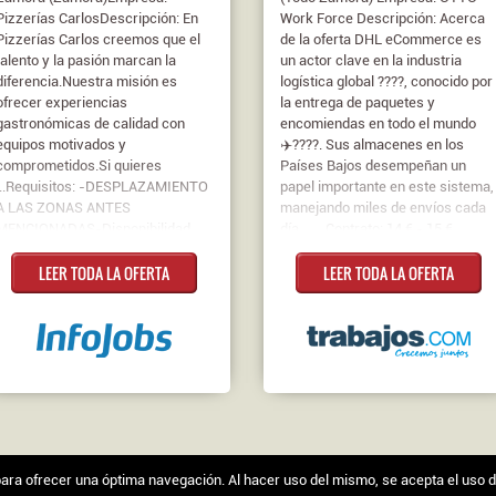
Pizzerías CarlosDescripción: En
Work Force Descripción: Acerca
Pizzerías Carlos creemos que el
de la oferta DHL eCommerce es
talento y la pasión marcan la
un actor clave en la industria
diferencia.Nuestra misión es
logística global ????, conocido por
ofrecer experiencias
la entrega de paquetes y
gastronómicas de calidad con
encomiendas en todo el mundo
equipos motivados y
✈️????. Sus almacenes en los
comprometidos.Si quieres
Países Bajos desempeñan un
...Requisitos: -DESPLAZAMIENTO
papel importante en este sistema,
A LAS ZONAS ANTES
manejando miles de envíos cada
MENCIONADAS-Disponibilidad
día ...... Contrato: 14 € - 15 €
para trabajar en turnos de Lunes a
LEER TODA LA OFERTA
LEER TODA LA OFERTA
DomingoContrato:
IndefinidoJornada: Completa
s para ofrecer una óptima navegación. Al hacer uso del mismo, se acepta el uso 