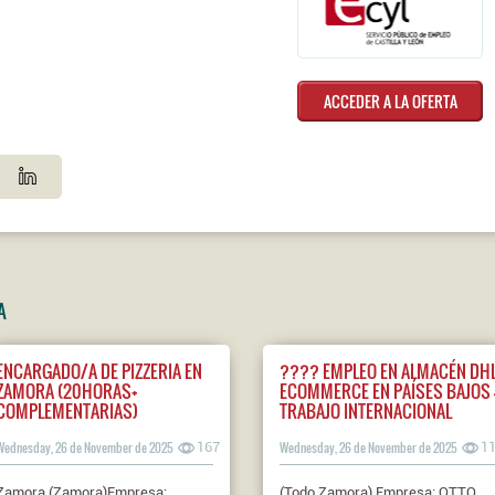
ACCEDER A LA OFERTA
A
ENCARGADO/A DE PIZZERIA EN
???? EMPLEO EN ALMACÉN DH
ZAMORA (20HORAS+
ECOMMERCE EN PAÍSES BAJOS 
COMPLEMENTARIAS)
TRABAJO INTERNACIONAL
Wednesday, 26 de November de 2025
167
Wednesday, 26 de November de 2025
1
Zamora (Zamora)Empresa:
(Todo Zamora) Empresa: OTTO