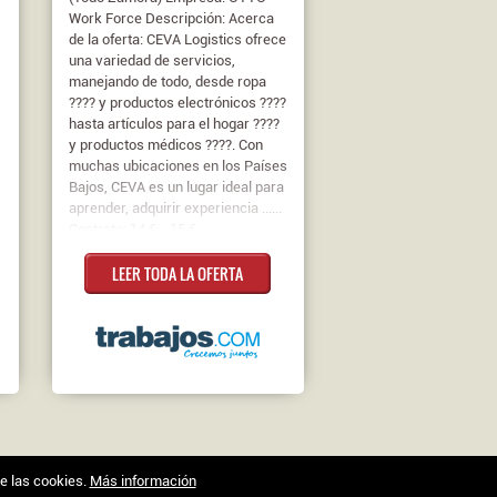
Work Force Descripción: Acerca
de la oferta: CEVA Logistics ofrece
una variedad de servicios,
manejando de todo, desde ropa
???? y productos electrónicos ????
hasta artículos para el hogar ????
y productos médicos ????. Con
muchas ubicaciones en los Países
Bajos, CEVA es un lugar ideal para
aprender, adquirir experiencia ......
Contrato: 14 € - 15 €
LEER TODA LA OFERTA
de las cookies.
Más información