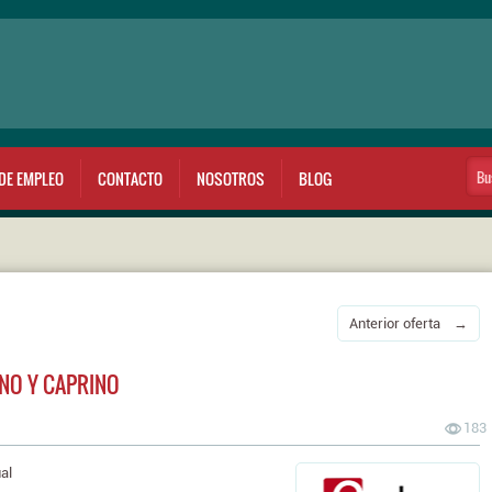
DE EMPLEO
CONTACTO
NOSOTROS
BLOG
Anterior oferta →
NO Y CAPRINO
183
al