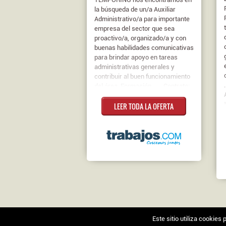
la búsqueda de un/a Auxiliar
Administrativo/a para importante
empresa del sector que sea
proactivo/a, organizado/a y con
buenas habilidades comunicativas
para brindar apoyo en tareas
administrativas generales y
contribuir al buen funcionamiento
del área. Formación ...... Contrato:
18.000 € - 22.000 €
LEER TODA LA OFERTA
Este sitio utiliza cookie