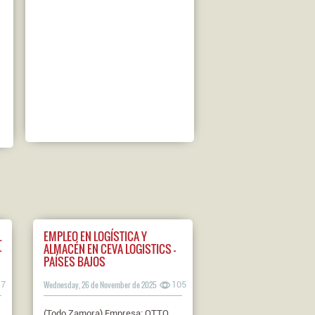
L
EMPLEO EN LOGÍSTICA Y
–
ALMACÉN EN CEVA LOGISTICS –
PAÍSES BAJOS
17
Wednesday, 26 de November de 2025
105
(Todo Zamora) Empresa: OTTO