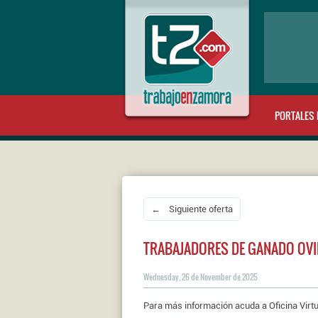
PORTALES 
← Siguiente oferta
TRABAJADORES DE GANADO OVI
Wednesday, 26 de November de 2025
Para más información acuda a Oficina Virtu