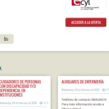
ACCEDER A LA OFERTA
A
CUIDADORES DE PERSONAS
AUXILIARES DE ENFERMERÍA
CON DISCAPACIDAD Y/O
DEPENDENCIA, EN
Wednesday, 04 de February de 2026
2
INSTITUCIONES
Teléfono de contacto 980636676
Wednesday, 04 de February de 2026
213
Para más información acuda a
Oficina Virtual