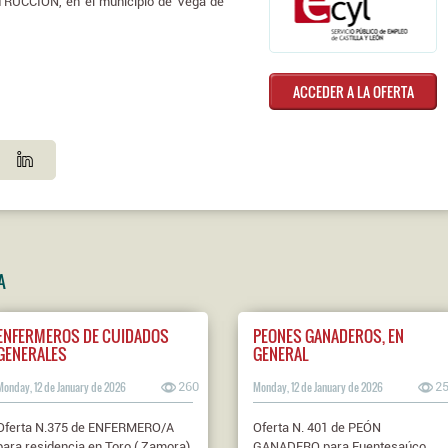
CCIÓN, en el municipio de Vega de
ACCEDER A LA OFERTA
A
ENFERMEROS DE CUIDADOS
PEONES GANADEROS, EN
GENERALES
GENERAL
Monday, 12 de January de 2026
260
Monday, 12 de January de 2026
2
Oferta N.375 de ENFERMERO/A
Oferta N. 401 de PEÓN
para residencia en Toro ( Zamora)
GANADERO para Fuentesaúco