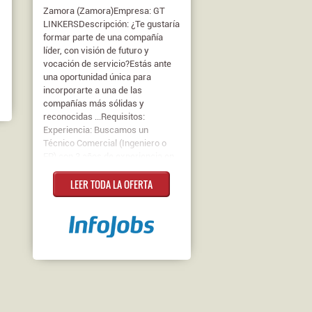
Zamora (Zamora)Empresa: GT
LINKERSDescripción: ¿Te gustaría
formar parte de una compañía
líder, con visión de futuro y
vocación de servicio?Estás ante
una oportunidad única para
incorporarte a una de las
compañías más sólidas y
reconocidas ...Requisitos:
Experiencia: Buscamos un
Técnico Comercial (Ingeniero o
FP) con 3 años de experiencia en
gestión comercial y desarrollo de
LEER TODA LA OFERTA
negocio y conocimiento del sector
de distribución de material técnico
(debe entender el producto -
materiales eléctricos,
climatización, energías
renovables, fontanería y redes
VDI- para hablar de tú a tú a un
amplio espectro de clientes: que
pueden ir desde instaladores o
ingenierías a constructoras y