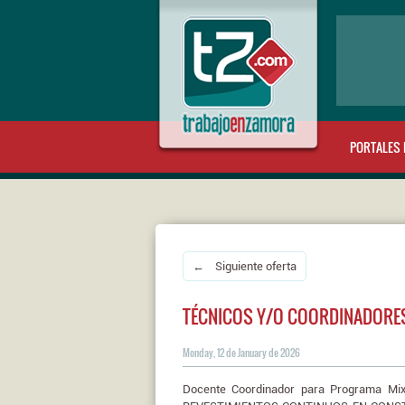
PORTALES 
← Siguiente oferta
TÉCNICOS Y/O COORDINADORE
Monday, 12 de January de 2026
Docente Coordinador para Programa M