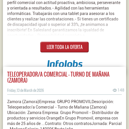
perfil comercial con actitud proactiva, ambiciosa, perseverante
y orientada a resultados.- Agilidad con las herramientas
informáticas. Trabajarás con una tablet para asesorar a los
clientes y realizar las contrataciones.- Si tienes un certificado
de discapacidad igual o superior al 33%, ¡te animamos a
inscribirte! En Salesland garantizamos la igualdad de
oportunidades.- Disponibilidad completa e
inmediata.Contrato: IndefinidoJornada: Intensiva -
LEER TODA LA OFERTA
IndiferenteSalario: 1800€ Bruto/mes
TELEOPERADOR/A COMERCIAL - TURNO DE MAÑANA
(ZAMORA)
Friday, 13 de March de 2026
148
Zamora (Zamora)Empresa: GRUPO PROMOVILDescripción:
Teleoperador/a Comercial - Turno de Mañana (Zamora)
Ubicación: Zamora Empresa: Grupo Promovil - Distribuidor de
productos y servicios OrangeEn Grupo Promovil, empresa con
más de 25 años de ...Contrato: Otros contratosJornada: Parcial