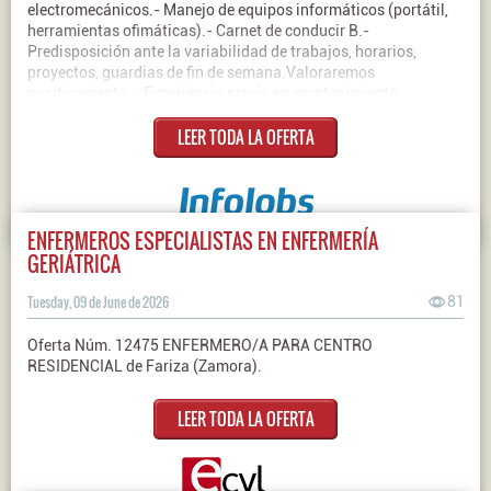
electromecánicos.- Manejo de equipos informáticos (portátil,
herramientas ofimáticas).- Carnet de conducir B.-
Predisposición ante la variabilidad de trabajos, horarios,
proyectos, guardias de fin de semana.Valoraremos
positivamente: - Experiencia previa en mantenimiento
eléctrico.- Formación en rama eléctrica, mecánica o
LEER TODA LA OFERTA
informática.- Experiencia en trabajos de campo.- Estar en
posesión de curso de PRL 60 horas. - GWO en vigor.Contrato:
IndefinidoJornada: CompletaSalario: 21000€ Bruto/año
ENFERMEROS ESPECIALISTAS EN ENFERMERÍA
GERIÁTRICA
Tuesday, 09 de June de 2026
81
Oferta Núm. 12475 ENFERMERO/A PARA CENTRO
RESIDENCIAL de Fariza (Zamora).
LEER TODA LA OFERTA