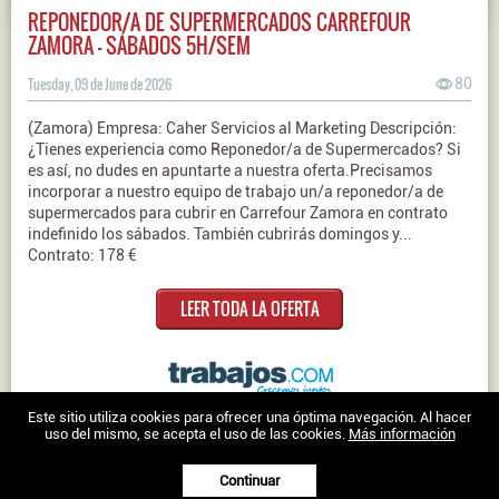
REPONEDOR/A DE SUPERMERCADOS CARREFOUR
ZAMORA - SÁBADOS 5H/SEM
Tuesday, 09 de June de 2026
80
(Zamora) Empresa: Caher Servicios al Marketing Descripción:
¿Tienes experiencia como Reponedor/a de Supermercados? Si
es así, no dudes en apuntarte a nuestra oferta.Precisamos
incorporar a nuestro equipo de trabajo un/a reponedor/a de
supermercados para cubrir en Carrefour Zamora en contrato
indefinido los sábados. También cubrirás domingos y...
Contrato: 178 €
LEER TODA LA OFERTA
Nosotros
|
Contacto
|
Ofertas en Twitter
|
Aviso legal
|
Política de
Este sitio utiliza cookies para ofrecer una óptima navegación. Al hacer
uso del mismo, se acepta el uso de las cookies.
Más información
cookies
Trabajo en Zamora © 2026 -
Continuar
XenonFactory.es