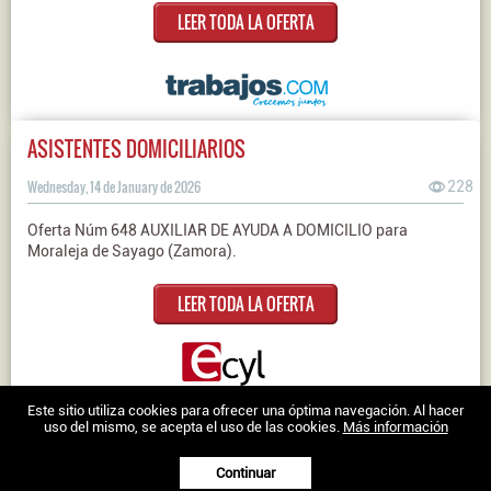
LEER TODA LA OFERTA
ASISTENTES DOMICILIARIOS
Wednesday, 14 de January de 2026
228
Oferta Núm 648 AUXILIAR DE AYUDA A DOMICILIO para
Moraleja de Sayago (Zamora).
LEER TODA LA OFERTA
Nosotros
|
Contacto
|
Ofertas en Twitter
|
Aviso legal
|
Política de
Este sitio utiliza cookies para ofrecer una óptima navegación. Al hacer
uso del mismo, se acepta el uso de las cookies.
Más información
cookies
Trabajo en Zamora © 2026 -
Continuar
XenonFactory.es