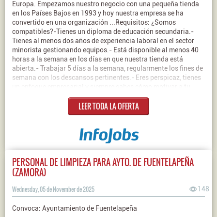
Europa. Empezamos nuestro negocio con una pequeña tienda
en los Países Bajos en 1993 y hoy nuestra empresa se ha
convertido en una organización ...Requisitos: ¿Somos
compatibles?-Tienes un diploma de educación secundaria.-
Tienes al menos dos años de experiencia laboral en el sector
minorista gestionando equipos.- Está disponible al menos 40
horas a la semana en los días en que nuestra tienda está
abierta.- Trabajar 5 días a la semana, regularmente los fines de
semana con los descansos pertinentes.- Eres perspicaz, tienes
un enfoque empresarial y siempre sabes cómo motivar a tu
equipo.- Cumples con los requisitos de la cultura empresarial
LEER TODA LA OFERTA
de Action: está orientado al cliente, respetas a los demás, te
gusta el trabajo en equipo, la disciplina y la sencillez y no te
gusta el despilfarro.- Estarás disponible para un periodo de
incorporación de 8-10 semanas como parte de la formación,
perfectamente organizado por Action.Contrato:
IndefinidoJornada: Completa
PERSONAL DE LIMPIEZA PARA AYTO. DE FUENTELAPEÑA
(ZAMORA)
Wednesday, 05 de November de 2025
148
Convoca: Ayuntamiento de Fuentelapeña