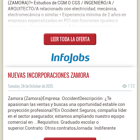
(ZAMORA)?* Estudios de CGM O CGS / INGENIERO/A /
ARQUITECTO/A relacionado con electricidad, mecánica,
electromecánica o similar.* Experiencia mínima de 2 años en
empresas especializadas en PCI con funciones iguales o
similares.* Carnet de Conducir B.Requisitos deseables:*
Gestión d Office, ERP, Navision, procedimientos, etc.*
LEER TODA LA OFERTA
Conocimientos de la normativa de PCIContrato:
IndefinidoJornada: Completa
NUEVAS INCORPORACIONES ZAMORA
Tuesday, 28 de October de 2025
132
Zamora (Zamora)Empresa: OccidentDescripción: ¿Te
apasionan las ventas y buscas una oportunidad estable con
proyección profesional?En Occident Seguros, compañía líder
en el sector asegurador, estamos ampliando nuestro equipo
comercial en ...Requisitos: Graduado escolar o
superior.Contrato: Otros contratosJornada: Indiferente