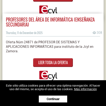
PROFESORES DEL ÁREA DE INFORMÁTICA (ENSEÑANZA
SECUNDARIA)
Thursday, 11 de December de 2025
308
Oferta Núm 24871 de PROFESOR DE SISTEMAS Y
APLICACIONES INFORMÁTICAS para instituto de la Jcyl en
Zamora.
LEER TODA LA OFERTA
Nosotros
|
Contacto
|
Ofertas en Twitter
|
Aviso legal
|
Política de
Este sitio utiliza cookies para ofrecer una óptima navegación. Al hacer
uso del mismo, se acepta el uso de las cookies.
Más información
cookies
Trabajo en Zamora © 2026 -
Continuar
XenonFactory.es