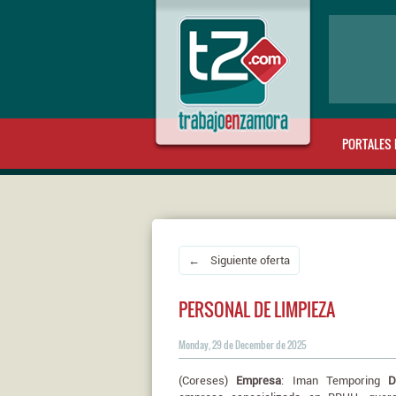
PORTALES 
← Siguiente oferta
PERSONAL DE LIMPIEZA
Monday, 29 de December de 2025
(Coreses)
Empresa
: Iman Temporing
D