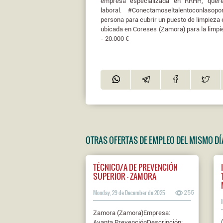
empresa especializada en RRHH, quere
laboral. #Conectamoseltalentoconlaso
persona para cubrir un puesto de limpieza
ubicada en Coreses (Zamora) para la limpiez
- 20.000 €
OTRAS OFERTAS DE EMPLEO DEL MISMO DÍ
TÉCNICO/A DE PREVENCIÓN
SUPERIOR - ZAMORA
Monday, 29 de December de 2025
255
Zamora (Zamora)Empresa:
Avanta PrevenciónDescripción: