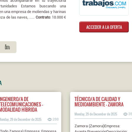
mos acompañarte en tu trayectoria
portunidades Estamos buscando una
 en una empresa de moliendas y harinas
a de las naves, ......
Contrato
: 18.000 €
ACCEDER A LA OFERTA
A
INGENIERO/A DE
TÉCNICO/A DE CALIDAD Y
TELECOMUNICACIONES -
MEDIOAMBIENTE - ZAMORA
MODALIDAD HÍBRIDA
Monday, 29 de December de 2025
3
Monday, 29 de December de 2025
288
Zamora (Zamora)Empresa:
(Todo Zamora) Empresa: Empresa
Avanta PrevenciónDescripción: