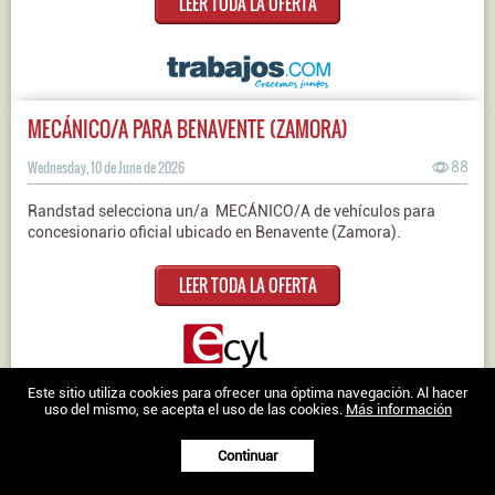
LEER TODA LA OFERTA
MECÁNICO/A PARA BENAVENTE (ZAMORA)
Wednesday, 10 de June de 2026
88
Randstad selecciona un/a MECÁNICO/A de vehículos para
concesionario oficial ubicado en Benavente (Zamora).
LEER TODA LA OFERTA
Nosotros
|
Contacto
|
Ofertas en Twitter
|
Aviso legal
|
Política de
Este sitio utiliza cookies para ofrecer una óptima navegación. Al hacer
uso del mismo, se acepta el uso de las cookies.
Más información
cookies
Trabajo en Zamora © 2026 -
Continuar
XenonFactory.es