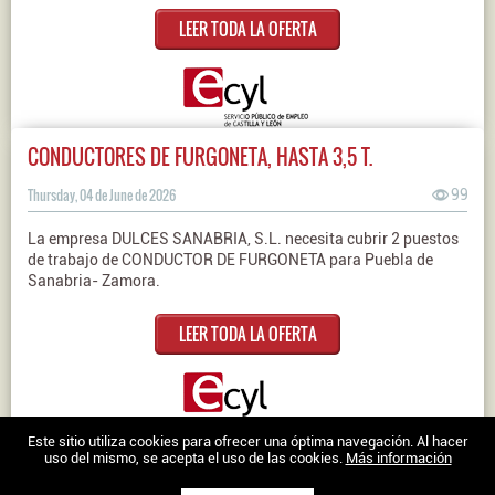
LEER TODA LA OFERTA
CONDUCTORES DE FURGONETA, HASTA 3,5 T.
Thursday, 04 de June de 2026
99
La empresa DULCES SANABRIA, S.L. necesita cubrir 2 puestos
de trabajo de CONDUCTOR DE FURGONETA para Puebla de
Sanabria- Zamora.
LEER TODA LA OFERTA
Nosotros
|
Contacto
|
Ofertas en Twitter
|
Aviso legal
|
Política de
Este sitio utiliza cookies para ofrecer una óptima navegación. Al hacer
uso del mismo, se acepta el uso de las cookies.
Más información
cookies