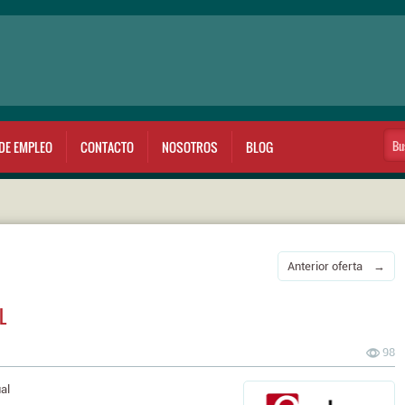
DE EMPLEO
CONTACTO
NOSOTROS
BLOG
Anterior oferta →
L
98
al