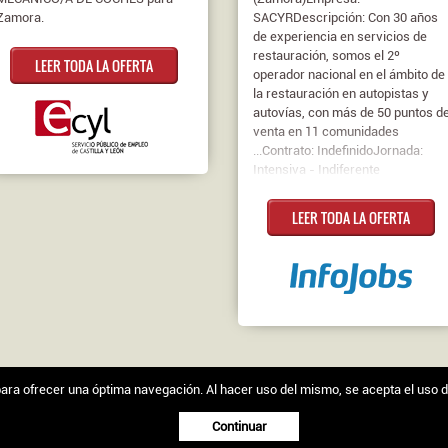
Zamora.
SACYRDescripción: Con 30 años
de experiencia en servicios de
restauración, somos el 2º
LEER TODA LA OFERTA
operador nacional en el ámbito de
la restauración en autopistas y
autovías, con más de 50 puntos d
venta en 11 comunidades
...Contrato: IndefinidoJornada:
Intensiva - Indiferente
LEER TODA LA OFERTA
s para ofrecer una óptima navegación. Al hacer uso del mismo, se acepta el uso 
egal
|
Política de cookies
Continuar