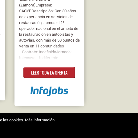
(Zamora)Empresa:
SACYRDescripción: Con 30 años
de experiencia en servicios de
restauración, somos el 2º
operador nacional en el ámbito de
la restauración en autopistas y
e
autovías, con más de 50 puntos de
venta en 11 comunidades
...Contrato: IndefinidoJornada:
Intensiva - Indiferente
LEER TODA LA OFERTA
de las cookies.
Más información
Trabajo en Zamora © 2026 -
XenonFactory.es