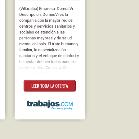
(Villaralbo) Empresa: DomusVi
Descripción: DomusVi es la
compañía con la mayor red de
n
centros y servicios sanitarios y
sociales de atención a las
personas mayores y de salud
mental del país. El trato humano y
familiar, la especialización
sanitaria y el enfoque de confort y
bienestar definen todos nuestros
servicios. En... Contrato: De
duracion determinada
LEER TODA LA OFERTA
a
a