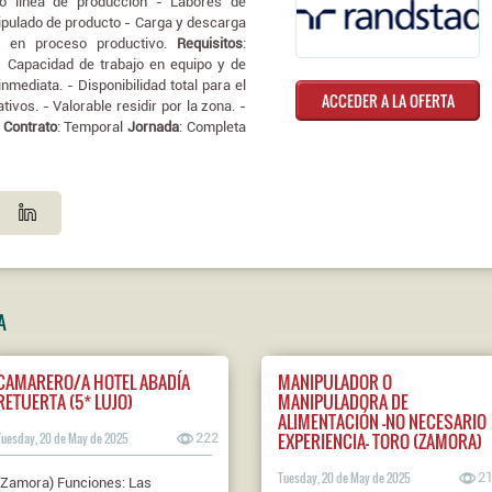
to linea de producción - Labores de
pulado de producto - Carga y descarga
as en proceso productivo.
Requisitos
:
 Capacidad de trabajo en equipo y de
nmediata. - Disponibilidad total para el
ACCEDER A LA OFERTA
ivos. - Valorable residir por la zona. -
.
Contrato
: Temporal
Jornada
: Completa
A
CAMARERO/A HOTEL ABADÍA
MANIPULADOR O
RETUERTA (5* LUJO)
MANIPULADORA DE
ALIMENTACIÓN -NO NECESARIO
EXPERIENCIA- TORO (ZAMORA)
Tuesday, 20 de May de 2025
222
Tuesday, 20 de May de 2025
2
(Zamora) Funciones: Las