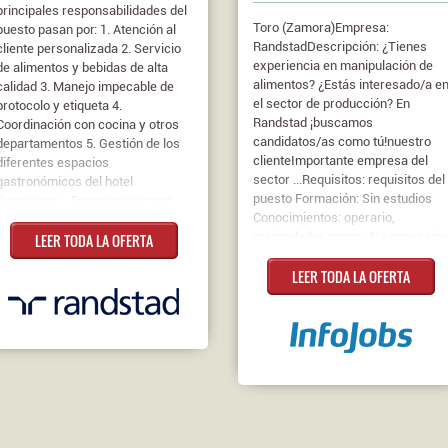
principales responsabilidades del
Toro (Zamora)Empresa:
puesto pasan por: 1. Atención al
RandstadDescripción: ¿Tienes
cliente personalizada 2. Servicio
experiencia en manipulación de
de alimentos y bebidas de alta
alimentos? ¿Estás interesado/a e
calidad 3. Manejo impecable de
el sector de producción? En
protocolo y etiqueta 4.
Randstad ¡buscamos
Coordinación con cocina y otros
candidatos/as como tú!nuestro
departamentos 5. Gestión de los
clienteImportante empresa del
diferentes espacios
sector ...Requisitos: requisitos del
gastronómicos del hotel
puesto Formación: Sin estudios
Requisitos: - Experiencia como
Conocimientos: operario,
Camarero/a en establecimientos
manipulador, mozo- No necesario
LEER TODA LA OFERTA
de lujo / Estrella Michelin -
coche si resides en Zamora
Disponibilidad para trabajar toda
LEER TODA LA OFERTA
capital (hay bus de empresa hast
la temporada 2025 (de mayo a
Toro de lunes a viernes); si
octubre) - Vehículo propio -
resides fuera de Zamora o si
Valorable formación en hostelería
también quieres trabajar los fines
Contrato: Con posible
de semana el coche es
incorporación a plantilla Jornada:
obligatorio.- Disponibilidad horari
Completa Salario: 18.000-19.000€
de lunes a sábado (M/T/N).-
al Año
Valorable experiencia en fábricas
(no obligatorio).- Disponibilidad
para días sueltos o semanales.tus