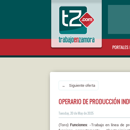
PORTALES 
← Siguiente oferta
OPERARIO DE PRODUCCIÓN IND
Tuesday, 20 de May de 2025
(Toro)
Funciones
: -Trabajo en línea de p