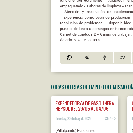
funcione correctamente - Abastecimien
empaquetado - Labores de limpieza - Mani
- Atención y resolución de incidenci
- Experiencia como peón de producción -
resolución de problemas. - Disponibilidad i
puesto, de lunes a domingos en turnos rotat
Carnet de conducir B - Ganas de trabajar
Salario
: 8,87-9€ la Hora
OTRAS OFERTAS DE EMPLEO DEL MISMO DÍ
EXPENDEDOR/A DE GASOLINERA
REPSOL DEL 29/05 AL 04/06
Tuesday, 20 de May de 2025
445
(Villalpando) Funciones: