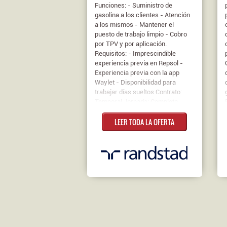
Funciones: - Suministro de
gasolina a los clientes - Atención
a los mismos - Mantener el
puesto de trabajo limpio - Cobro
por TPV y por aplicación.
Requisitos: - Imprescindible
experiencia previa en Repsol -
Experiencia previa con la app
Waylet - Disponibilidad para
trabajar días sueltos Contrato:
Temporal Jornada: Completa
Salario: 8,93-10€ la Hora
LEER TODA LA OFERTA