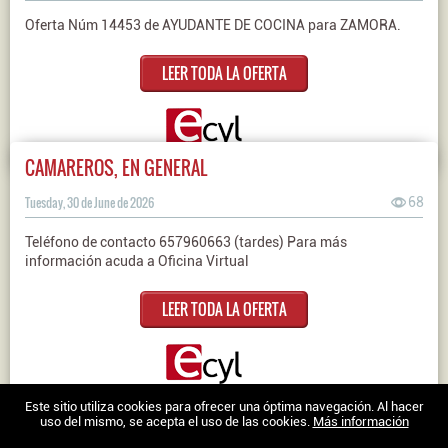
Oferta Núm 14453 de AYUDANTE DE COCINA para ZAMORA.
LEER TODA LA OFERTA
CAMAREROS, EN GENERAL
Tuesday, 30 de June de 2026
68
Teléfono de contacto 657960663 (tardes) Para más
información acuda a Oficina Virtual
LEER TODA LA OFERTA
Nosotros
|
Contacto
|
Ofertas en Twitter
|
Aviso legal
|
Política de
Este sitio utiliza cookies para ofrecer una óptima navegación. Al hacer
uso del mismo, se acepta el uso de las cookies.
Más información
cookies