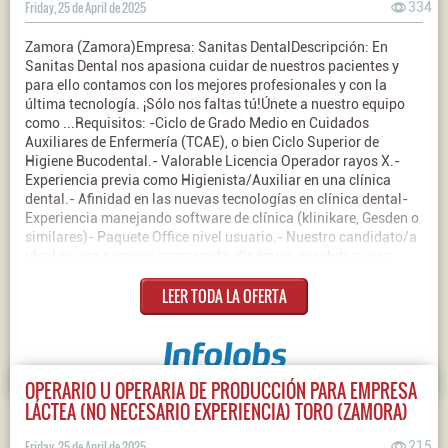
Friday, 25 de April de 2025
334
Zamora (Zamora)Empresa: Sanitas DentalDescripción: En
Sanitas Dental nos apasiona cuidar de nuestros pacientes y
para ello contamos con los mejores profesionales y con la
última tecnología. ¡Sólo nos faltas tú!Únete a nuestro equipo
como ...Requisitos: -Ciclo de Grado Medio en Cuidados
Auxiliares de Enfermería (TCAE), o bien Ciclo Superior de
Higiene Bucodental.- Valorable Licencia Operador rayos X.-
Experiencia previa como Higienista/Auxiliar en una clínica
dental.- Afinidad en las nuevas tecnologías en clínica dental-
Experiencia manejando software de clínica (klinikare, Gesden o
similares)- Paquete Office nivel usuario.- Nuestro candidato/a
ideal es una persona organizada, dinámica, resolutiva, con
iniciativa y con capacidad para conectar y asesorar al
LEER TODA LA OFERTA
paciente.Contrato: IndefinidoJornada: CompletaSalario:
18000€ Bruto/año
OPERARIO U OPERARIA DE PRODUCCIÓN PARA EMPRESA
LÁCTEA (NO NECESARIO EXPERIENCIA) TORO (ZAMORA)
Friday, 25 de April de 2025
215