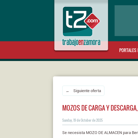
PORTALES 
← Siguiente oferta
MOZOS DE CARGA Y DESCARGA,
Sunday, 19 de October de 2025
Se necesista MOZO DE ALMACEN para Ben