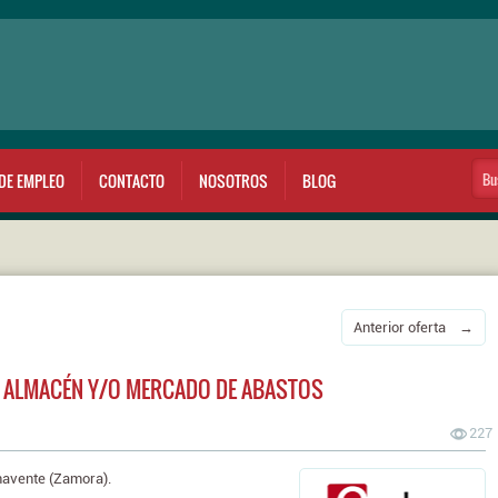
DE EMPLEO
CONTACTO
NOSOTROS
BLOG
Anterior oferta →
 ALMACÉN Y/O MERCADO DE ABASTOS
227
avente (Zamora).