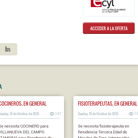
ACCEDER A LA OFERTA
A
COCINEROS, EN GENERAL
FISIOTERAPEUTAS, EN GENERAL
Sunday, 19 de October de 2025
147
Sunday, 19 de October de 2025
1
Se necesita COCINERO para
Se necesita fisioterapeuta en
VILLANUEVA DEL CAMPO
Residencia Tercera Edad de
(ZAMORA) para Residencia de
Morales de Toro. Interesados