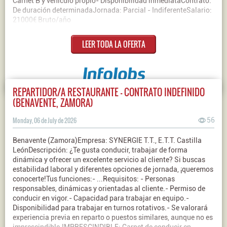
Carnet B y vehículo propio- Disponibilidad inmediataContrato:
De duración determinadaJornada: Parcial - IndiferenteSalario:
21000€ Bruto/año
LEER TODA LA OFERTA
REPARTIDOR/A RESTAURANTE - CONTRATO INDEFINIDO
(BENAVENTE, ZAMORA)
Monday, 06 de July de 2026
56
Benavente (Zamora)Empresa: SYNERGIE T.T., E.T.T. Castilla
LeónDescripción: ¿Te gusta conducir, trabajar de forma
dinámica y ofrecer un excelente servicio al cliente? Si buscas
estabilidad laboral y diferentes opciones de jornada, ¡queremos
conocerte!Tus funciones:- ...Requisitos: - Personas
responsables, dinámicas y orientadas al cliente.- Permiso de
conducir en vigor.- Capacidad para trabajar en equipo.-
Disponibilidad para trabajar en turnos rotativos.- Se valorará
experiencia previa en reparto o puestos similares, aunque no es