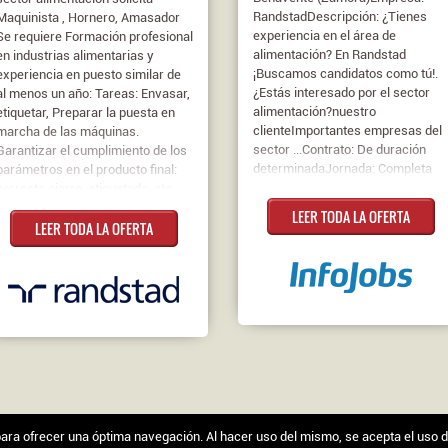
RandstadDescripción: ¿Tienes
Maquinista , Hornero, Amasador
experiencia en el área de
Se requiere Formación profesional
alimentación? En Randstad
en industrias alimentarias y
¡Buscamos candidatos como tú!.
experiencia en puesto similar de
¿Estás interesado por el sector
al menos un año: Tareas: Envasar,
alimentación?nuestro
etiquetar, Preparar la puesta en
clienteImportantes empresas del
marcha de las máquinas.
sector ...Contrato: De duración
Garantizar el cumplimiento de los
determinadaJornada: Completa
parámetros en el producto final:
correcto cierre, etiquetado, etc.·
Cumplimentar los registros de
LEER TODA LA OFERTA
LEER TODA LA OFERTA
envasado: partes de trabajo,
registro de útiles, etc..,
comunicando las posibles
incidencias al supervisor.·
Comprobar al inicio de la actividad
y en cada cambio de orden de
trabajo que el producto, la tapa,
formato, etiqueta, bandeja y
demás materiales son los
correctos según los partes de
trabajo.· Etiquetar y llenar los
formatos solicitados .· Paletizar
s para ofrecer una óptima navegación. Al hacer uso del mismo, se acepta el uso 