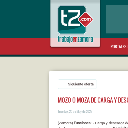
PORTALES 
← Siguiente oferta
MOZO O MOZA DE CARGA Y DE
Tuesday, 20 de May de 2025
(Zamora)
Funciones
: - Carga y descarga 