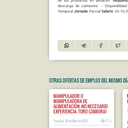
de los productos en almacén.
Requisit
descarga de camiones. - Disponiblidad
Temporal
Jornada
: Parcial
Salario
: 10-10,7
OTRAS OFERTAS DE EMPLEO DEL MISMO DÍ
MANIPULADOR O
MANIPULADORA DE
ALIMENTACIÓN -NO NECESARIO
EXPERIENCIA- TORO (ZAMORA)
Tuesday, 20 de May de 2025
213