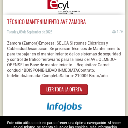
TÉCNICO MANTENIMIENTO AVE ZAMORA.
Tuesday, 09 de September de 2025
176
Zamora (Zamora)Empresa: SELCA Sistemas Eléctricos y
CableadosDescripción: Se precisan Técnicos de Mantenimiento
para trabajar en el mantenimiento de los sistemas de seguridad
y control de tráfico ferroviario para la linea del AVE OLMEDO-
ORENSELas Base de mantenimiento ...Requisitos: Carnet
conducir BDISPONIBILIDAD INMEDIATAContrato:
IndefinidoJornada: CompletaSalario: 21000€ Bruto/año
LEER TODA LA OFERTA
Nosotros
|
Contacto
|
Ofertas en Twitter
|
Aviso legal
|
Política de
Este sitio utiliza cookies para ofrecer una óptima navegación. Al hacer
uso del mismo, se acepta el uso de las cookies.
Más información