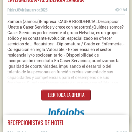
Friday, 09 de January de 2026
264
Zamora (Zamora)Empresa: CASER RESIDENCIALDescripción:
¡Únete a Caser Servicios y crece con nosotros!¿Quiénes somos?
Caser Servicios perteneciente al grupo Helvetia, es un grupo
sólido y en constante evolución, especializado en ofrecer
servicios de ...Requisitos: -Diplomatura / Grado en Enfermería.-
Colegiación en regla.Valorable:- Experiencia en el sector
residencial y/o sociosanitario.- Disponibilidad de
incorporación inmediata.En Caser Servicios garantizamos la
igualdad de oportunidades, impulsando el desarrollo del
talento de las personas en función exclusivamente de sus
capacidades y competencias para el desempeño de sus
funciones.Si quieres formar parte de un proyecto sólido, con
valores y enfocado en ayudar a las personas, en Caser Servicios
LEER TODA LA OFERTA
te estamos esperando. ¡Inscríbete ahora y crezcamos juntos!
#TeamHelvetia #BuscamosTuTalento
#PreparadosParaTiContrato: IndefinidoJornada: Completa
RECEPCIONISTAS DE HOTEL