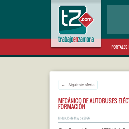
PORTALES 
← Siguiente oferta
MECÁNICO DE AUTOBUSES ELÉCT
FORMACIÓN
Friday, 15 de May de 2026