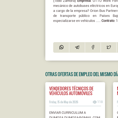
(Todo Zamora)
Empresa
: OTTO Work Fo
mecánico de autobuses eléctricos en Europ
a cargo de la empresa? Orion Bus Partners
de transporte público en Países Baj
especializarse en vehículos ......
Contrato
: 
OTRAS OFERTAS DE EMPLEO DEL MISMO DÍ
VENDEDORES TÉCNICOS DE
VEHÍCULOS AUTOMÓVILES
Friday, 15 de May de 2026
118
ENVIAR CURRICULUM A
DUMOSA.DUMOSA@GMAIL.COM