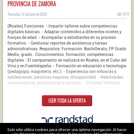
PROVINCIA DE ZAMORA
Thursday, 12 de June de 2025
309
(Roales) Funciones: - Impartir talleres sobre competencias
digitales básicas. - Adaptar contenidos a diferentes niveles y
franjas de edad. - Acompañar a estudiantes en su proceso
formativo. - Gestionar reportes de asistencia y tareas
administrativas. Requisitos: Formación: Bachillerato, FP Grado
Medio, grado.. Conocimientos: formación, competencias
digitales - El campamento se realizará en Roales, en el Cubo del
Vino y en Fuentelapeña. - Formación en educación o tecnología
(pedagogía, magisterio, etc.). - Experiencia con niños/as y
adolescentes, personas mayores, discapacidad. - Habilidades
comunicativas, pedagógicas y sociales. - ¡Si tienes Vehículo
propio mejor! Contrato: Temporal Jornada: Parcial Salario:
1.300€ al Mes
LEER TODA LA OFERTA
Nosotros
|
Contacto
|
Ofertas en Twitter
|
Aviso legal
|
Política de
Este sitio utiliza cookies para ofrecer una óptima navegación. Al hacer