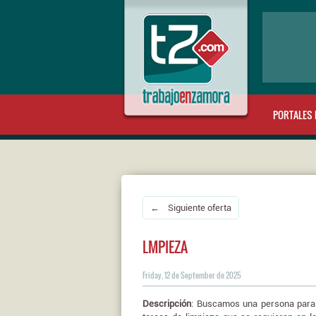
PORTALES 
← Siguiente oferta
LMPIEZA
Friday, 12 de September de 2025
Descripción
: Buscamos una persona para u