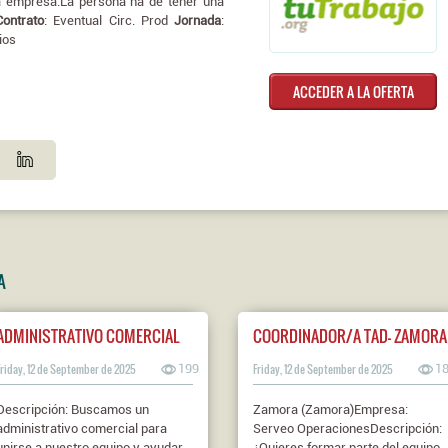
la empresa.La persona ha de tener una
Contrato
: Eventual Circ. Prod
Jornada
:
ios
ACCEDER A LA OFERTA
A
ADMINISTRATIVO COMERCIAL
COORDINADOR/A TAD- ZAMORA
Friday, 12 de September de 2025
199
Friday, 12 de September de 2025
1
Descripción: Buscamos un
Zamora (Zamora)Empresa:
administrativo comercial para
Serveo OperacionesDescripción:
unirse a nuestro equipo y ayudar
¿Quieres formar parte del equipo