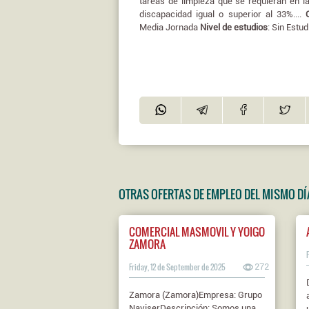
tareas de limpieza que se requieran en 
discapacidad igual o superior al 33%....
Media Jornada
Nivel de estudios
: Sin Estud
OTRAS OFERTAS DE EMPLEO DEL MISMO DÍ
COMERCIAL MASMOVIL Y YOIGO
ZAMORA
Friday, 12 de September de 2025
272
Zamora (Zamora)Empresa: Grupo
NaviserDescripción: Somos una