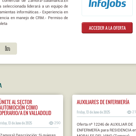
na comercial de Zamora-Salamanca.En
a seleccionada liderará a un equipo de
ramientas informáticas.- Experiencia en
riencia en manejo de CRM.- Permiso de
pleta
ACCEDER A LA OFERTA
A
ÚNETE AL SECTOR
AUXILIARES DE ENFERMERÍA
AUTOMOCIÓN COMO
OPERARIO/A EN VALLADOLID
Friday, 13 de June de 2025
2
Friday, 13 de June de 2025
290
Oferta nº 12246 de AUXILIAR DE
ENFERMERÍA para RESIDENCIA e
(Zamora) Descripción: Si quieres
MORALES DEL VINO (Zamora).