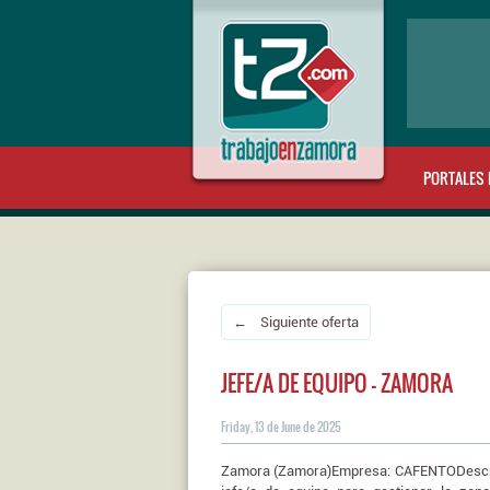
PORTALES 
← Siguiente oferta
JEFE/A DE EQUIPO - ZAMORA
Friday, 13 de June de 2025
Zamora (Zamora)Empresa: CAFENTODescri