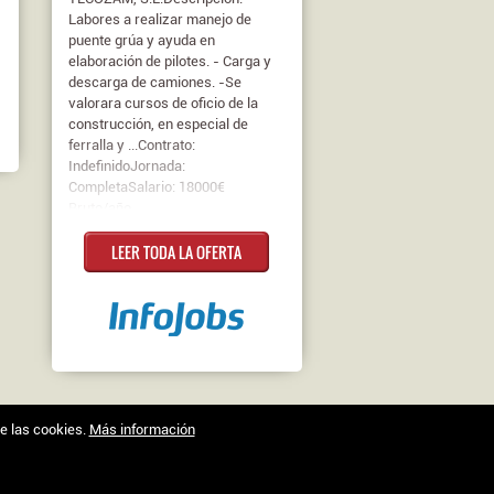
Labores a realizar manejo de
puente grúa y ayuda en
elaboración de pilotes. - Carga y
descarga de camiones. -Se
valorara cursos de oficio de la
construcción, en especial de
ferralla y ...Contrato:
IndefinidoJornada:
CompletaSalario: 18000€
Bruto/año
LEER TODA LA OFERTA
de las cookies.
Más información
Trabajo en Zamora © 2026 -
XenonFactory.es