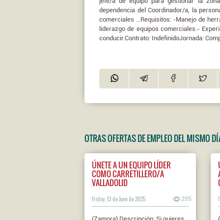
jefe/a de equipo para gestionar la zo
dependencia del Coordinador/a, la person
comerciales ...Requisitos: -Manejo de her
liderazgo de equipos comerciales.- Expe
conducir.Contrato: IndefinidoJornada: Com
OTRAS OFERTAS DE EMPLEO DEL MISMO DÍ
ÚNETE A UN EQUIPO LÍDER
COMO CARRETILLERO/A
VALLADOLID
Friday, 13 de June de 2025
285
(Zamora) Descripción: Si quieres