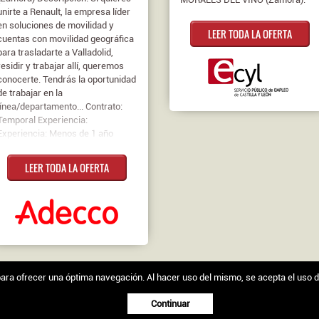
unirte a Renault, la empresa líder
en soluciones de movilidad y
LEER TODA LA OFERTA
cuentas con movilidad geográfica
para trasladarte a Valladolid,
residir y trabajar allí, queremos
conocerte. Tendrás la oportunidad
de trabajar en la
línea/departamento... Contrato:
Temporal Experiencia:
Experiencia: Menos de 1 año
LEER TODA LA OFERTA
s para ofrecer una óptima navegación. Al hacer uso del mismo, se acepta el uso 
egal
|
Política de cookies
Continuar