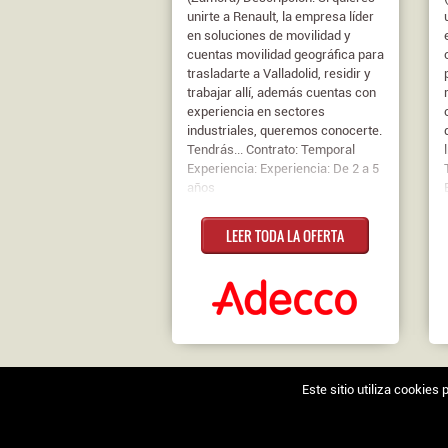
unirte a Renault, la empresa líder
en soluciones de movilidad y
cuentas movilidad geográfica para
trasladarte a Valladolid, residir y
trabajar allí, además cuentas con
experiencia en sectores
industriales, queremos conocerte.
Tendrás... Contrato: Temporal
Experiencia: Experiencia: De 2 a 5
años
LEER TODA LA OFERTA
Este sitio utiliza cookie
Nosotros
|
Contacto
|
Ofertas en Twitter
|
Aviso l