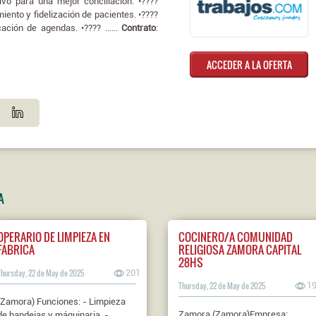
ivo para una mejor conciliación. •????
iento y fidelización de pacientes. •????
ación de agendas. •???? ......
Contrato
:
ACCEDER A LA OFERTA
A
OPERARIO DE LIMPIEZA EN
COCINERO/A COMUNIDAD
FÁBRICA
RELIGIOSA ZAMORA CAPITAL
28HS
Thursday, 22 de May de 2025
201
Thursday, 22 de May de 2025
1
(Zamora) Funciones: - Limpieza
Zamora (Zamora)Empresa:
de bandejas y máquinaria. -