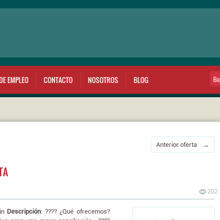
DE EMPLEO
CONTACTO
NOSOTROS
BLOG
Anterior oferta →
TA
202
tin
Descripción
: ???? ¿Qué ofrecemos?