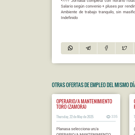
•???? Jornada completa con horario rotat
Salario según convenio + pluses por rendim
Ambiente de trabajo tranquilo, sin masific
Indefinido
OTRAS OFERTAS DE EMPLEO DEL MISMO DÍ
OPERARIO/A MANTENIMIENTO
TORO (ZAMORA)
Thursday, 22 de May de 2025
335
Planasa selecciona un/a
OPERARIO/A MANTENIMIENTO