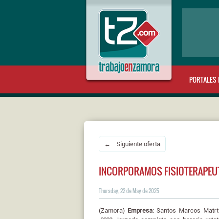
PORTALES 
← Siguiente oferta
INCORPORAMOS FISIOTERAPEU
Thursday, 22 de May de 2025
(Zamora)
Empresa
: Santos Marcos Matr