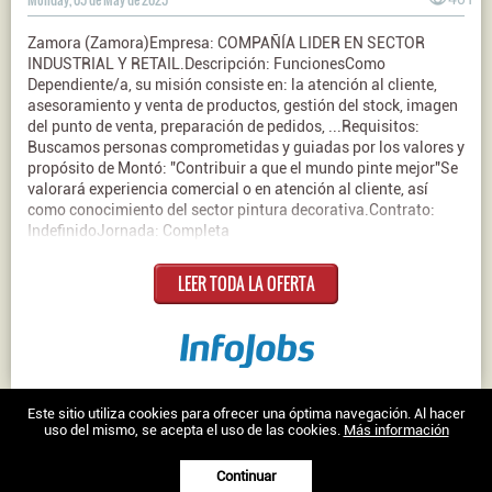
Zamora (Zamora)Empresa: COMPAÑÍA LIDER EN SECTOR
INDUSTRIAL Y RETAIL.Descripción: FuncionesComo
Dependiente/a, su misión consiste en: la atención al cliente,
asesoramiento y venta de productos, gestión del stock, imagen
del punto de venta, preparación de pedidos, ...Requisitos:
Buscamos personas comprometidas y guiadas por los valores y
propósito de Montó: "Contribuir a que el mundo pinte mejor"Se
valorará experiencia comercial o en atención al cliente, así
como conocimiento del sector pintura decorativa.Contrato:
IndefinidoJornada: Completa
LEER TODA LA OFERTA
Nosotros
|
Contacto
|
Ofertas en Twitter
|
Aviso legal
|
Política de
Este sitio utiliza cookies para ofrecer una óptima navegación. Al hacer
uso del mismo, se acepta el uso de las cookies.
Más información
cookies
Trabajo en Zamora © 2026 -
Continuar
XenonFactory.es