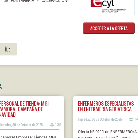
NES DE FONTANERÍA Y CALEFACCIÓN-
ACCEDER A LA OFERTA
A
PERSONAL DE TIENDA: MGI
ENFERMEROS ESPECIALISTAS
ZAMORA - CAMPAÑA DE
EN ENFERMERÍA GERIÁTRICA
NAVIDAD
Thursday, 30 de October de 2025
1
Thursday, 30 de October de 2025
135
Oferta Nº 9111 de ENFERMERO/A
(Zamora) Empresa: Tiendas MGI
para centro de día en Zamora.