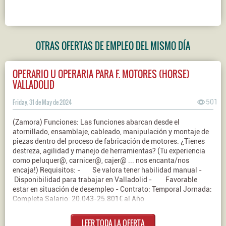
OTRAS OFERTAS DE EMPLEO DEL MISMO DÍA
OPERARIO U OPERARIA PARA F. MOTORES (HORSE)
VALLADOLID
Friday, 31 de May de 2024
501
(Zamora) Funciones: Las funciones abarcan desde el
atornillado, ensamblaje, cableado, manipulación y montaje de
piezas dentro del proceso de fabricación de motores. ¿Tienes
destreza, agilidad y manejo de herramientas? (Tu experiencia
como peluquer@, carnicer@, cajer@ ... nos encanta/nos
encaja!) Requisitos: - Se valora tener habilidad manual -
Disponibilidad para trabajar en Valladolid - Favorable
estar en situación de desempleo - Contrato: Temporal Jornada:
Completa Salario: 20.043-25.801€ al Año
LEER TODA LA OFERTA