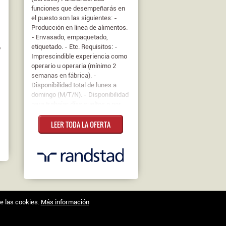
funciones que desempeñarás en
el puesto son las siguientes: -
Producción en línea de alimentos.
- Envasado, empaquetado,
etiquetado. - Etc. Requisitos: -
o
Imprescindible experiencia como
operario u operaria (mínimo 2
semanas en fábrica). -
Disponibilidad total de lunes a
domingo (M/T/N). - Disponibilidad
para trabajar días sueltos o por
semanas, con contratos
LEER TODA LA OFERTA
renovables de forma continua. -
Disponer de vehículo propio para
acudir al centro de trabajo
(Coreses). Contrato: Temporal
Jornada: Completa Salario: 9,94€
la Hora
de las cookies.
Más información
Trabajo en Zamora © 2026 -
XenonFactory.es