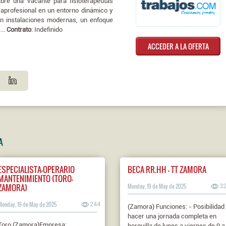
 abre una vacante para fisioterapeutas
raprofesional en un entorno dinámico y
con instalaciones modernas, un enfoque
...
Contrato
: Indefinido
ACCEDER A LA OFERTA
A
ESPECIALISTA-OPERARIO
BECA RR.HH - TT ZAMORA
MANTENIMIENTO (TORO-
ZAMORA)
Monday, 19 de May de 2025
3
Monday, 19 de May de 2025
244
(Zamora) Funciones: - Posibilidad
hacer una jornada completa en
Toro (Zamora)Empresa:
horquilla de lunes a viernes de 9 a