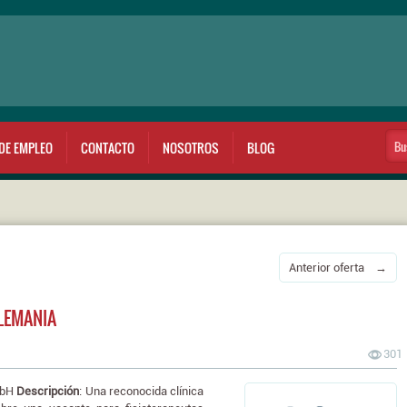
DE EMPLEO
CONTACTO
NOSOTROS
BLOG
Anterior oferta →
ALEMANIA
301
mbH
Descripción
: Una reconocida clínica