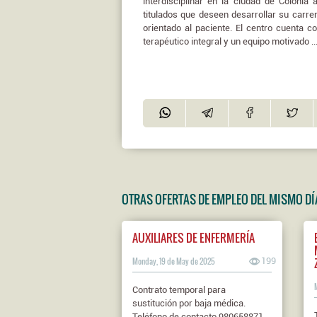
interdisciplinar en la ciudad de Colonia
titulados que deseen desarrollar su carre
orientado al paciente. El centro cuenta 
terapéutico integral y un equipo motivado ...
OTRAS OFERTAS DE EMPLEO DEL MISMO DÍ
AUXILIARES DE ENFERMERÍA
Monday, 19 de May de 2025
199
Contrato temporal para
sustitución por baja médica.
Teléfono de contacto 980658871