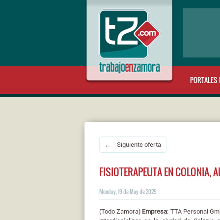
PORTALES 
← Siguiente oferta
FISIOTERAPEUTA EN COLONIA, 
Monday, 19 de May de 2025
(Todo Zamora)
Empresa
: TTA Personal G