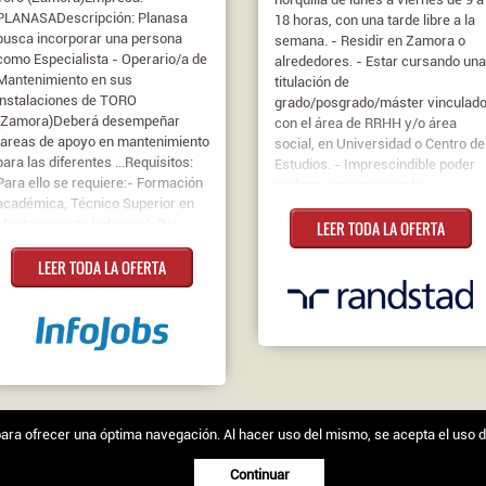
PLANASADescripción: Planasa
18 horas, con una tarde libre a la
busca incorporar una persona
semana. - Residir en Zamora o
como Especialista - Operario/a de
alrededores. - Estar cursando una
Mantenimiento en sus
titulación de
instalaciones de TORO
grado/posgrado/máster vinculad
(Zamora)Deberá desempeñar
con el área de RRHH y/o área
tareas de apoyo en mantenimiento
social, en Universidad o Centro de
para las diferentes ...Requisitos:
Estudios. - Imprescindible poder
Para ello se requiere:- Formación
realizar convenio con la
académica, Técnico Superior en
universidad o centro de estudios
Mantenimiento Industrial. (No
LEER TODA LA OFERTA
Competencias necesarias para el
necesaria pero valorable)-
puesto: - Facilidad para el
LEER TODA LA OFERTA
Experiencia de 1 año en
aprendizaje. - Empatía. - Trabajo
posiciones similares. (No
en equipo. - Motivación. - Buena
necesaria pero valorable)-
actitud para el desempeño de las
Experiencia en soldadura tipo
tareas. Requisitos: ¿Qué
electrodo e hilo- Disponibilidad
beneficios puedes tener si optas
horaria en épocas de campañas y
por una de nuestras becas? -
guardias.Contrato: De duración
Prioridad en el proceso de
determinadaJornada: Completa
incorporación al finalizar el
convenio. - Prácticas formativas
s para ofrecer una óptima navegación. Al hacer uso del mismo, se acepta el uso 
egal
|
Política de cookies
que favorecen tu empleabilidad
(posibilidad de crecimiento). - Se
Continuar