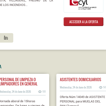
STA, VILLAGERIZ, FRESNO DE LA
 LOS INCENDIOS...
ACCEDER A LA OFERTA
A
PERSONAL DE LIMPIEZA O
ASISTENTES DOMICILIARIOS
LIMPIADORES EN GENERAL
Wednesday, 24 de June de 2026
5
Wednesday, 24 de June de 2026
58
Oferta Núm 14049 de ASISTENTE
Jornada aboral de 15horas
PERSONAL para MUELAS DEL
semanales. De lunes a viernes de
PAN (Zamora).