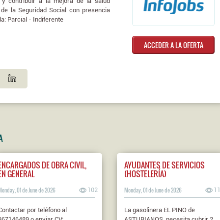
o y contribuir a la mejora de la salud
 de la Seguridad Social con presencia
a: Parcial - Indiferente
ACCEDER A LA OFERTA
A
ENCARGADOS DE OBRA CIVIL,
AYUDANTES DE SERVICIOS
EN GENERAL
(HOSTELERÍA)
Monday, 01 de June de 2026
102
Monday, 01 de June de 2026
1
Contactar por teléfono al
La gasolinera EL PINO de
967146489 o enviar CV:
ASTURIANOS, necesita cubrir 2