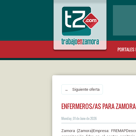
PORTALES 
← Siguiente oferta
ENFERMEROS/AS PARA ZAMORA
Monday, 01 de June de 2026
Zamora (Zamora)Empresa: FREMAPDescrip