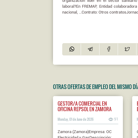
organización líder en el sector sanitari
laboral?En FREMAP, Entidad colaboradora
nacional, ...Contrato: Otros contratosJornad
OTRAS OFERTAS DE EMPLEO DEL MISMO DÍ
GESTOR/A COMERCIAL EN
OFICINA REPSOL EN ZAMORA
Monday, 01 de June de 2026
91
Zamora (Zamora)Empresa: OC
Electricidad y GasDescripción: