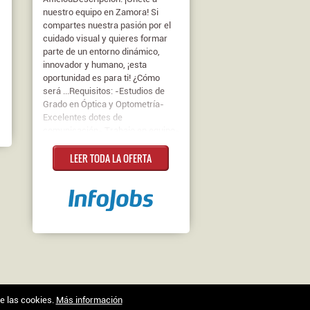
nuestro equipo en Zamora! Si
compartes nuestra pasión por el
cuidado visual y quieres formar
parte de un entorno dinámico,
innovador y humano, ¡esta
oportunidad es para ti! ¿Cómo
será ...Requisitos: -Estudios de
Grado en Óptica y Optometría-
Excelentes dotes de
comunicación- Trabajo en equipo-
Confianza en el uso de equipo
LEER TODA LA OFERTA
técnico- Destreza manual y
precisión- Buena organización y
planificación- Atención al
detalleContrato:
IndefinidoJornada: Completa
de las cookies.
Más información