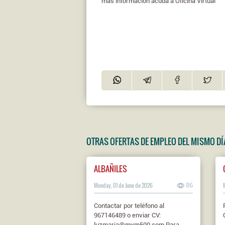
más información acuda a Oficina Virtual
OTRAS OFERTAS DE EMPLEO DEL MISMO DÍ
ALBAÑILES
Monday, 01 de June de 2026
86
Contactar por teléfono al
967146489 o enviar CV:
luzmaria@mym500.com Para