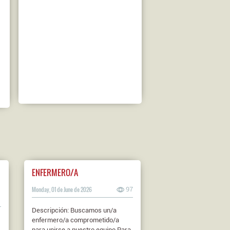
ENFERMERO/A
Monday, 01 de June de 2026
97
1
Descripción: Buscamos un/a
enfermero/a comprometido/a
para unirse a nuestro equipo.Para