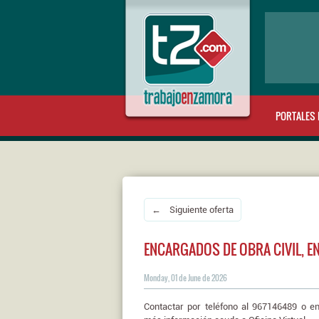
PORTALES 
← Siguiente oferta
ENCARGADOS DE OBRA CIVIL, E
Monday, 01 de June de 2026
Contactar por teléfono al 967146489 o 