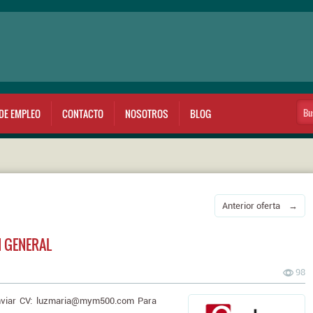
DE EMPLEO
CONTACTO
NOSOTROS
BLOG
Anterior oferta →
N GENERAL
98
enviar CV: luzmaria@mym500.com Para