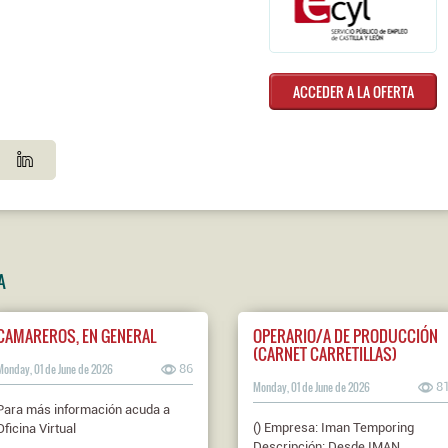
ACCEDER A LA OFERTA
A
CAMAREROS, EN GENERAL
OPERARIO/A DE PRODUCCIÓN
(CARNET CARRETILLAS)
Monday, 01 de June de 2026
86
Monday, 01 de June de 2026
8
Para más información acuda a
() Empresa: Iman Temporing
Oficina Virtual
Descripción: Desde IMAN