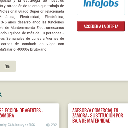
opósito y la estrategia de nuestros
n y atracción de talento que trabaja de
Profesional Grado Superior relacionada
ánica, Electricidad, Electrónica,
 3-5 años desarrollando las funciones
ACCEDER A LA OFERTA
le de Mantenimiento Electromecánico
nando Equipos de más de 10 personas.-
tivos Semanales de Lunes a Viernes de
 carnet de conducir en vigor con
etaSalario: 40000€ Bruto/año
A
SELECCIÓN DE AGENTES -
ASESOR/A COMERCIAL EN
ZAMORA
ZAMORA - SUSTITUCIÓN POR
BAJA DE MATERNIDAD
Friday, 23 de January de 2026
292