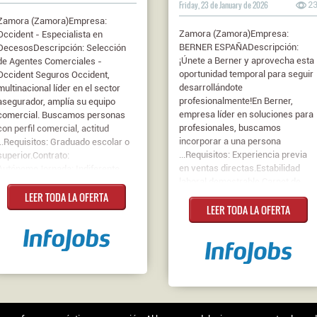
Friday, 23 de January de 2026
2
Zamora (Zamora)Empresa:
Zamora (Zamora)Empresa:
Occident - Especialista en
BERNER ESPAÑADescripción:
DecesosDescripción: Selección
¡Únete a Berner y aprovecha esta
de Agentes Comerciales -
oportunidad temporal para seguir
Occident Seguros Occident,
desarrollándote
multinacional líder en el sector
profesionalmente!En Berner,
asegurador, amplía su equipo
empresa líder en soluciones para
comercial. Buscamos personas
profesionales, buscamos
con perfil comercial, actitud
incorporar a una persona
...Requisitos: Graduado escolar o
...Requisitos: Experiencia previa
superior.Contrato:
en ventas directas.Estabilidad
AutónomoJornada: Indiferente
laboral demostrable.Carnet de
LEER TODA LA OFERTA
conducir vigente y disponibilidad
LEER TODA LA OFERTA
para desplazamientos
frecuentes.Residencia próxima a
la zona asignada para la gestión
comercial.Contrato: De duración
determinadaJornada:
CompletaSalario: 19000€
Bruto/año