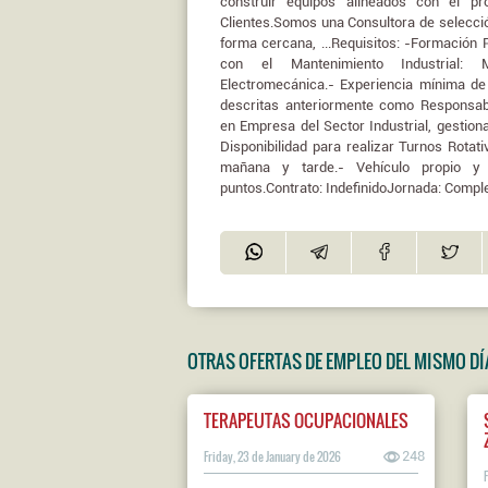
construir equipos alineados con el pr
Clientes.Somos una Consultora de selecció
forma cercana, ...Requisitos: -Formación 
con el Mantenimiento Industrial: Mec
Electromecánica.- Experiencia mínima de
descritas anteriormente como Responsab
en Empresa del Sector Industrial, gestio
Disponibilidad para realizar Turnos Rota
mañana y tarde.- Vehículo propio y
puntos.Contrato: IndefinidoJornada: Compl
OTRAS OFERTAS DE EMPLEO DEL MISMO DÍ
TERAPEUTAS OCUPACIONALES
Friday, 23 de January de 2026
248