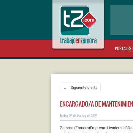
PORTALES 
← Siguiente oferta
ENCARGADO/A DE MANTENIMIEN
Friday, 23 de January de 2026
Zamora (Zamora)Empresa: Headers HRDes