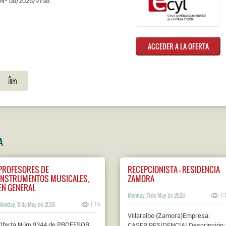
Nº 08/2026/9198.
ACCEDER A LA OFERTA
A
PROFESORES DE
RECEPCIONISTA - RESIDENCIA
INSTRUMENTOS MUSICALES,
ZAMORA
EN GENERAL
Monday, 11 de May de 2026
1
Monday, 11 de May de 2026
115
Villaralbo (Zamora)Empresa:
Oferta Núm 9344 de PROFESOR
CASER RESIDENCIALDescripción: