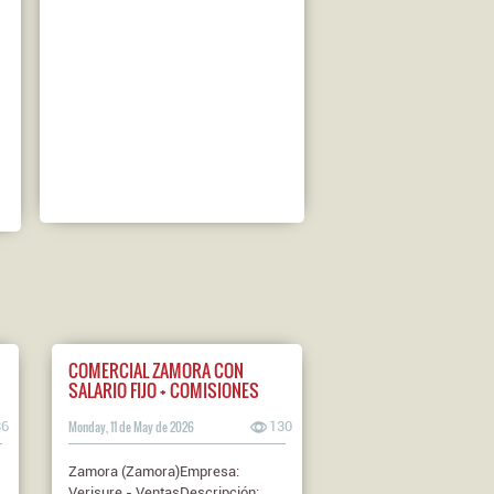
COMERCIAL ZAMORA CON
SALARIO FIJO + COMISIONES
36
Monday, 11 de May de 2026
130
Zamora (Zamora)Empresa:
Verisure - VentasDescripción: