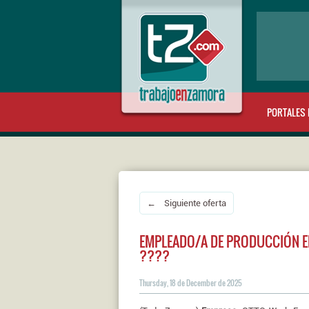
PORTALES 
← Siguiente oferta
EMPLEADO/A DE PRODUCCIÓN E
????
Thursday, 18 de December de 2025