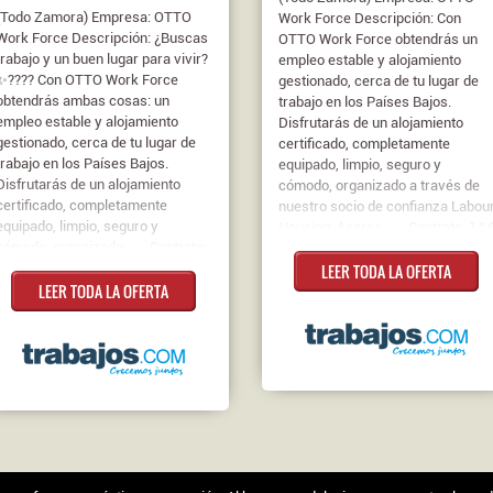
(Todo Zamora) Empresa: OTTO
Work Force Descripción: Con
Work Force Descripción: ¿Buscas
OTTO Work Force obtendrás un
trabajo y un buen lugar para vivir?
empleo estable y alojamiento
✨???? Con OTTO Work Force
gestionado, cerca de tu lugar de
obtendrás ambas cosas: un
trabajo en los Países Bajos.
empleo estable y alojamiento
Disfrutarás de un alojamiento
gestionado, cerca de tu lugar de
certificado, completamente
trabajo en los Países Bajos.
equipado, limpio, seguro y
Disfrutarás de un alojamiento
cómodo, organizado a través de
certificado, completamente
nuestro socio de confianza Labou
equipado, limpio, seguro y
Housing. Acerca ...... Contrato: 14 
cómodo, organizado ...... Contrato:
- 15 €
2.890 € - 3.080 €
LEER TODA LA OFERTA
LEER TODA LA OFERTA