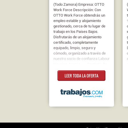
(Todo Zamora) Empresa: OTTO
Work Force Descripción: Con
OTTO Work Force obtendrás un
empleo estable y alojamiento
gestionado, cerca de tu lugar de
trabajo en los Países Bajos.
Disfrutarás de un alojamiento
certificado, completamente
equipado, limpio, seguro y
cómodo, organizado a través de
nuestro socio de confianza Labour
Housing. Acerca ...... Contrato: De
duracion determinada
LEER TODA LA OFERTA