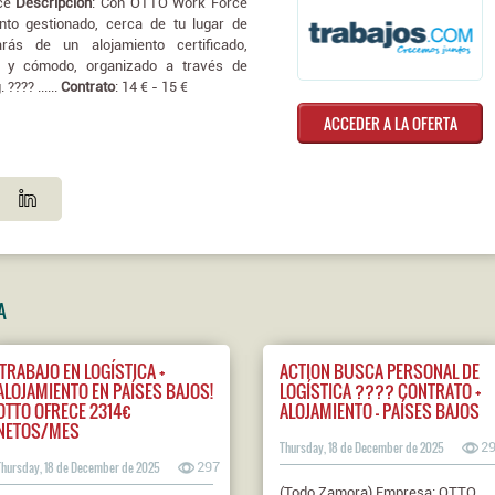
rce
Descripción
: Con OTTO Work Force
nto gestionado, cerca de tu lugar de
rás de un alojamiento certificado,
o y cómodo, organizado a través de
??? ......
Contrato
: 14 € - 15 €
ACCEDER A LA OFERTA
A
¡TRABAJO EN LOGÍSTICA +
ACTION BUSCA PERSONAL DE
ALOJAMIENTO EN PAÍSES BAJOS!
LOGÍSTICA ???? CONTRATO +
OTTO OFRECE 2314€
ALOJAMIENTO – PAÍSES BAJOS
NETOS/MES
Thursday, 18 de December de 2025
2
Thursday, 18 de December de 2025
297
(Todo Zamora) Empresa: OTTO