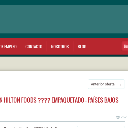
DE EMPLEO
CONTACTO
NOSOTROS
BLOG
Anterior oferta →
N HILTON FOODS ???? EMPAQUETADO – PAÍSES BAJOS
262