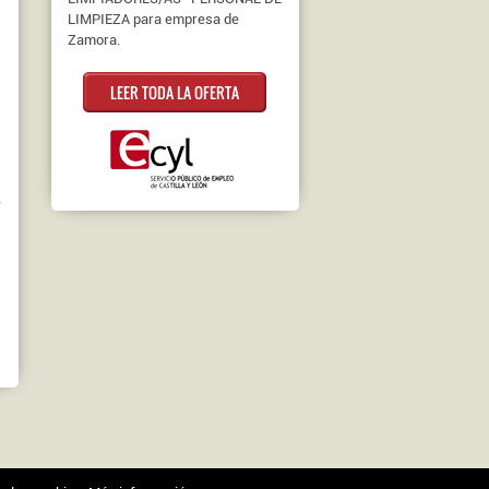
LIMPIEZA para empresa de
Zamora.
LEER TODA LA OFERTA
r
€