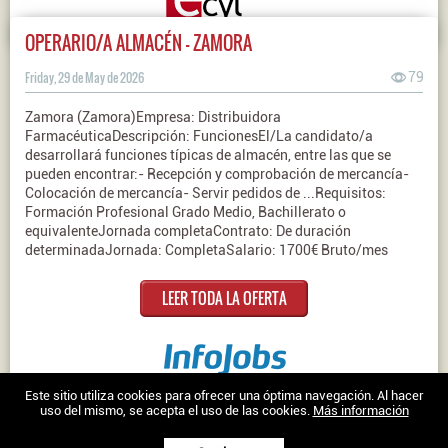
OPERARIO/A ALMACÉN - ZAMORA
Friday, 29 de May de 2026
79
Zamora (Zamora)Empresa: Distribuidora
FarmacéuticaDescripción: FuncionesEl/La candidato/a
desarrollará funciones típicas de almacén, entre las que se
pueden encontrar:- Recepción y comprobación de mercancía-
Colocación de mercancía- Servir pedidos de ...Requisitos:
Formación Profesional Grado Medio, Bachillerato o
equivalenteJornada completaContrato: De duración
determinadaJornada: CompletaSalario: 1700€ Bruto/mes
LEER TODA LA OFERTA
Nosotros
|
Contacto
|
Ofertas en Twitter
|
Aviso legal
|
Política de
Este sitio utiliza cookies para ofrecer una óptima navegación. Al hacer
uso del mismo, se acepta el uso de las cookies.
Más información
cookies