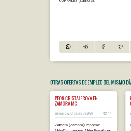
CORRALES (Zamora).
OTRAS OFERTAS DE EMPLEO DEL MISMO DÍ
PEON CRISTALERO/A EN
ZAMORA MC
Wednesday, 01 de July de 2026
59
Zamora (Zamora)Empresa:
MitieDescripción: Mitie España es