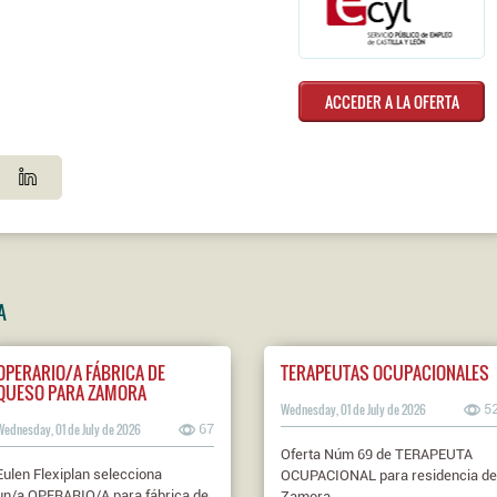
ACCEDER A LA OFERTA
A
OPERARIO/A FÁBRICA DE
TERAPEUTAS OCUPACIONALES
QUESO PARA ZAMORA
Wednesday, 01 de July de 2026
5
Wednesday, 01 de July de 2026
67
Oferta Núm 69 de TERAPEUTA
Eulen Flexiplan selecciona
OCUPACIONAL para residencia de
un/a OPERARIO/A para fábrica de
Zamora.