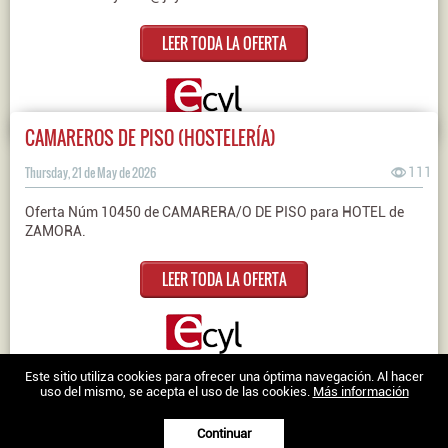
LEER TODA LA OFERTA
CAMAREROS DE PISO (HOSTELERÍA)
Thursday, 21 de May de 2026
111
Oferta Núm 10450 de CAMARERA/O DE PISO para HOTEL de
ZAMORA.
LEER TODA LA OFERTA
Nosotros
|
Contacto
|
Ofertas en Twitter
|
Aviso legal
|
Política de
Este sitio utiliza cookies para ofrecer una óptima navegación. Al hacer
uso del mismo, se acepta el uso de las cookies.
Más información
cookies
Trabajo en Zamora © 2026 -
Continuar
XenonFactory.es