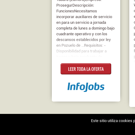
ProsegurDescripción:
FuncionesNecesitamos
incorporar auxiliares de servicio
en para un servicio a jornada
completa de lunes a domingo bajo
cuadrante operativo y con los
descansos establecidos por ley
en Pozuelo de ...Requisitos: -
Disponibilidad para trabajar a
turnos y bajo cuadrante de
operaciones con los establecidos
LEER TODA LA OFERTA
por ley, a jornada completa.-
Buena presencia y habilidades
comunicativasContrato: De
duración determinadaJornada:
Completa
Este sitio utiliza cookie
Nosotros
|
Contacto
|
Ofertas en Twitter
|
Aviso l