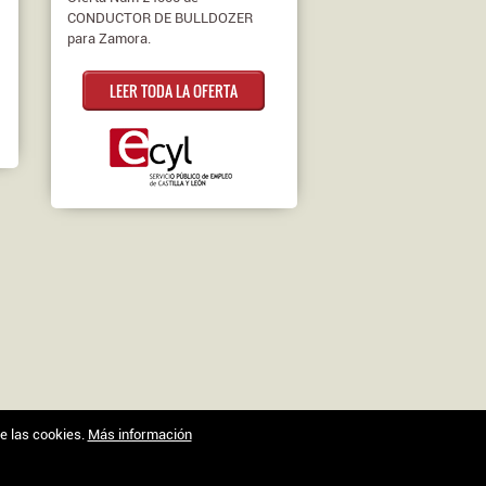
CONDUCTOR DE BULLDOZER
para Zamora.
LEER TODA LA OFERTA
de las cookies.
Más información
Trabajo en Zamora © 2026 -
XenonFactory.es