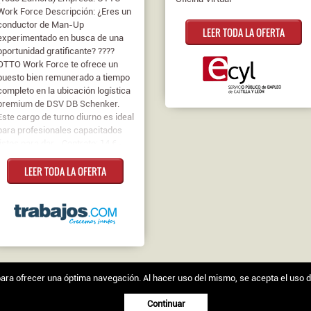
Work Force Descripción: ¿Eres un
conductor de Man-Up
LEER TODA LA OFERTA
experimentado en busca de una
oportunidad gratificante? ????
OTTO Work Force te ofrece un
puesto bien remunerado a tiempo
completo en la ubicación logística
premium de DSV DB Schenker.
Este cargo de turno diurno es ideal
para profesionales capacitados
listos para dar... Contrato: 14 € -
19 €
LEER TODA LA OFERTA
s para ofrecer una óptima navegación. Al hacer uso del mismo, se acepta el uso 
egal
|
Política de cookies
Continuar