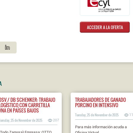
ACCEDER A LA OFERTA
A
DSV / DB SCHENKER: TRABAJO
TRABAJADORES DE GANADO
LOGÍSTICO CON CARRETILLA
PORCINO EN INTENSIVO
VNA EN PAÍSES BAJOS
Tuesday, 25 de November de 2025
1
Tuesday, 25 de November de 2025
207
Para más información acuda a
(Todo Zamora) Empresa: OTTO
Oficina Virtual