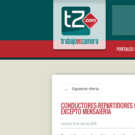
PORTALES 
← Siguiente oferta
CONDUCTORES-REPARTIDORES 
EXCEPTO MENSAJERÍA
Tuesday, 16 de June de 2026