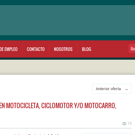
DE EMPLEO
CONTACTO
NOSOTROS
BLOG
Anterior oferta →
EN MOTOCICLETA, CICLOMOTOR Y/O MOTOCARRO,
75