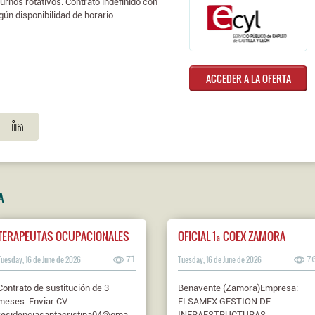
urnos rotativos. Contrato indefinido con
ún disponibilidad de horario.
ACCEDER A LA OFERTA
A
TERAPEUTAS OCUPACIONALES
OFICIAL 1ª COEX ZAMORA
Tuesday, 16 de June de 2026
71
Tuesday, 16 de June de 2026
7
Contrato de sustitución de 3
Benavente (Zamora)Empresa:
meses. Enviar CV:
ELSAMEX GESTION DE
residenciasantacristina04@gmail.com
INFRAESTRUCTURAS,