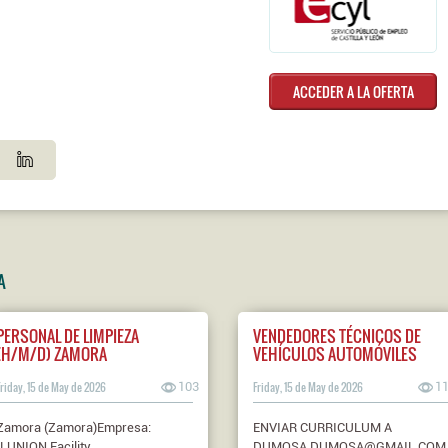
ACCEDER A LA OFERTA
A
PERSONAL DE LIMPIEZA
VENDEDORES TÉCNICOS DE
(H/M/D) ZAMORA
VEHÍCULOS AUTOMÓVILES
Friday, 15 de May de 2026
103
Friday, 15 de May de 2026
1
Zamora (Zamora)Empresa:
ENVIAR CURRICULUM A
ILUNION Facility
DUMOSA.DUMOSA@GMAIL.COM