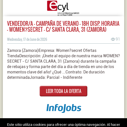
VENDEDOR/A - CAMPAÑA DE VERANO - 18H DISP. HORARIA
- WOMEN?SECRET - C/ SANTA CLARA, 31 (ZAMORA)
Wednesday, 17 de June de 2026
91
Zamora (Zamora)Empresa: Women?secret Ofertas
TiendaDescripción: ¡Únete al equipo de nuestra marca WOMEN?
SECRET - C/ SANTA CLARA, 31 (Zamora) durante la campaña
de rebajas y forma parte del día a día de tienda en uno de los
momentos clave del año! ¿Qué ...Contrato: De duración
determinadaJornada: Parcial - Indiferente
LEER TODA LA OFERTA
Nosotros
|
Contacto
|
Ofertas en Twitter
|
Aviso legal
|
Política de
Este sitio utiliza cookies para ofrecer una óptima navegación. Al hacer