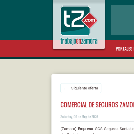
PORTALES 
← Siguiente oferta
COMERCIAL DE SEGUROS ZAMORA
Saturday, 09 de May de 2026
(Zamora)
Empresa
: SGS Seguros Santalu