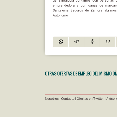
de Santalucía contamos con personas co
emprendedora y con ganas de marcars
Santalucía Seguros de Zamora abrimos 
Autonomo
OTRAS OFERTAS DE EMPLEO DEL MISMO DÍ
Nosotros
|
Contacto
|
Ofertas en Twitter
|
Aviso l