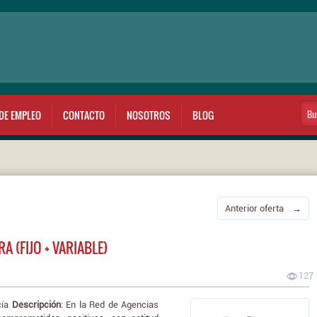
DE EMPLEO
CONTACTO
NOSOTROS
BLOG
Anterior oferta →
 (FIJO + VARIABLE)
127
cía
Descripción
: En la Red de Agencias