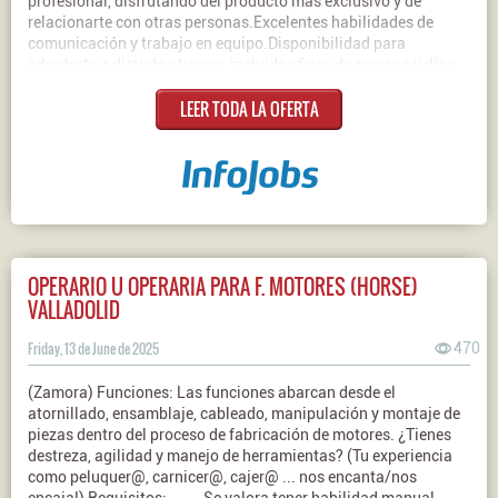
profesional, disfrutando del producto más exclusivo y de
relacionarte con otras personas.Excelentes habilidades de
comunicación y trabajo en equipo.Disponibilidad para
adaptarte a distintos turnos, incluidos fines de semana y días
festivos, según las necesidades de la tienda.Contrato: De
LEER TODA LA OFERTA
duración determinadaJornada: Parcial - Indiferente
OPERARIO U OPERARIA PARA F. MOTORES (HORSE)
VALLADOLID
Friday, 13 de June de 2025
470
(Zamora) Funciones: Las funciones abarcan desde el
atornillado, ensamblaje, cableado, manipulación y montaje de
piezas dentro del proceso de fabricación de motores. ¿Tienes
destreza, agilidad y manejo de herramientas? (Tu experiencia
como peluquer@, carnicer@, cajer@ ... nos encanta/nos