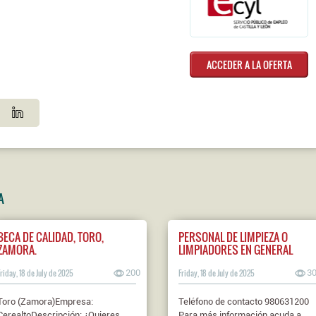
ACCEDER A LA OFERTA
A
BECA DE CALIDAD, TORO,
PERSONAL DE LIMPIEZA O
ZAMORA.
LIMPIADORES EN GENERAL
Friday, 18 de July de 2025
200
Friday, 18 de July de 2025
3
Toro (Zamora)Empresa:
Teléfono de contacto 980631200
CerealtoDescripción: ¿Quieres
Para más información acuda a