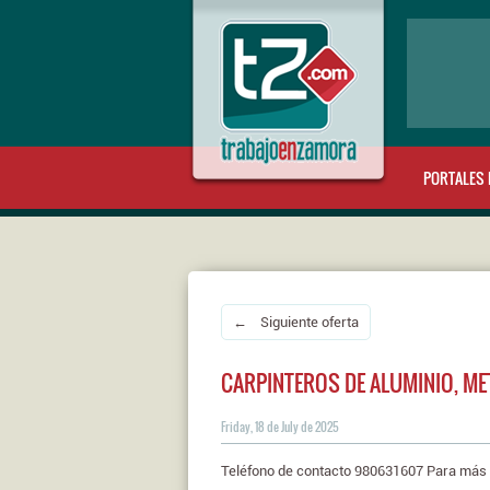
PORTALES 
← Siguiente oferta
CARPINTEROS DE ALUMINIO, ME
Friday, 18 de July de 2025
Teléfono de contacto 980631607 Para más i