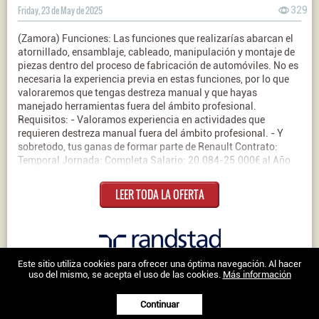
Friday, 23 de May de 2025
329
(Zamora) Funciones: Las funciones que realizarías abarcan el
atornillado, ensamblaje, cableado, manipulación y montaje de
piezas dentro del proceso de fabricación de automóviles. No es
necesaria la experiencia previa en estas funciones, por lo que
valoraremos que tengas destreza manual y que hayas
manejado herramientas fuera del ámbito profesional.
Requisitos: - Valoramos experiencia en actividades que
requieren destreza manual fuera del ámbito profesional. - Y
sobretodo, tus ganas de formar parte de Renault Contrato:
Temporal Jornada: Completa Salario: 20.084-25.000€ al Año
LEER TODA LA OFERTA
Nosotros
|
Contacto
|
Ofertas en Twitter
|
Aviso legal
|
Política de
Este sitio utiliza cookies para ofrecer una óptima navegación. Al hacer
uso del mismo, se acepta el uso de las cookies.
Más información
cookies
Trabajo en Zamora © 2026 -
Continuar
XenonFactory.es