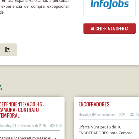
o? En Dia España valoramos a personas
 experiencia de compra excepcional.
rde
ACCEDER A LA OFERTA
A
DEPENDIENTE/A 30 HS -
ENCOFRADORES
ZAMORA - CONTRATO
TEMPORAL
Thursday, 04 de December de 2025
1
Thursday, 04 de December de 2025
106
Oferta Núm 24615 de 10
ENCOFRADORES para Zamora.
Zamora (Zamora)Empresa: ALE-