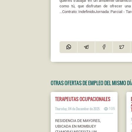
quieres trabajar en un ambiente dinámic
como tú, que disfrutan de ofrecer una
...Contrato: IndefinidoJornada: Parcial - Ta
OTRAS OFERTAS DE EMPLEO DEL MISMO DÍ
TERAPEUTAS OCUPACIONALES
Thursday, 04 de December de 2025
105
RESIDENCIA DE MAYORES,
UBICADA EN MOMBUEY
(ZAMORA) NECESITA UN