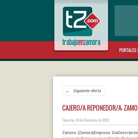
PORTALES 
← Siguiente oferta
CAJERO/A REPONEDOR/A- ZAMO
Thursday, 04 de December de 2025
Zamora (Zamora)Empresa: DiaDescripción: 